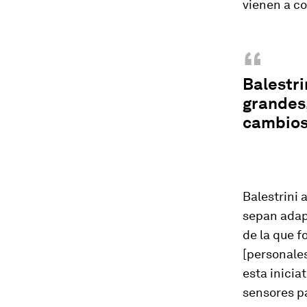
vienen a co
“
Balestri
grandes,
cambios
Balestrini 
sepan adap
de la que f
[personales
esta iniciat
sensores pa