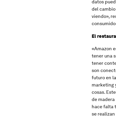
datos puede
del cambio
viendo», r
consumidor
El restaur
«Amazon es
tener una 
tener conte
son conect
futuro en l
marketing y
cosas. Este
de madera o
hace falta 
se realiza