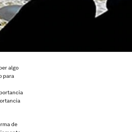
ber algo
o para
mportancia
portancia
orma de