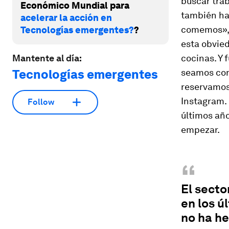
buscar trab
Económico Mundial para
también ha
acelerar la acción en
comemos», 
Tecnologías emergentes?
?
esta obvie
Mantente al día:
cocinas. Y 
Tecnologías emergentes
seamos cons
reservamos 
Instagram. 
Follow
últimos año
empezar.
“
El secto
en los ú
no ha h