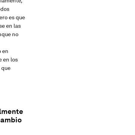
bviamente,
odos
ero es que
se en las
unque no
o en
 en los
s que
almente
 cambio