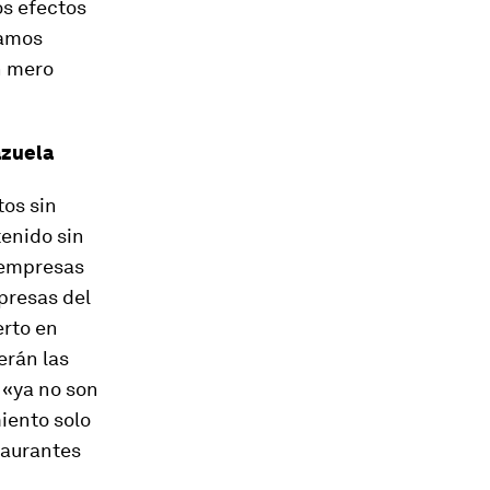
os efectos
tamos
n mero
azuela
tos sin
enido sin
s empresas
presas del
erto en
erán las
 «ya no son
iento solo
taurantes