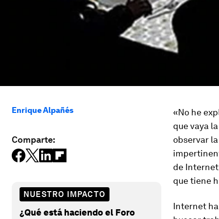
Enrique Alpañés
«No he expl
que vaya l
Comparte:
observar la
impertinent
de Internet
que tiene 
NUESTRO IMPACTO
Internet h
¿Qué está haciendo el Foro