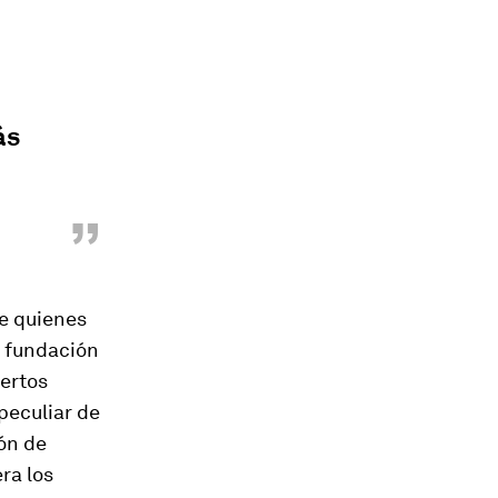
ás
”
de quienes
a fundación
uertos
peculiar de
ión de
ra los