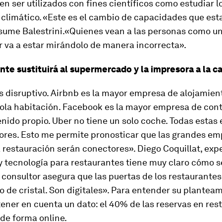
n ser utilizados con fines científicos como estudiar l
 climático. «Este es el cambio de capacidades que es
esume Balestrini.«Quienes vean a las personas como u
 va a estar mirándolo de manera incorrecta».
ante sustituirá al supermercado y la impresora a la c
 disruptivo. Airbnb es la mayor empresa de alojamien
sola habitación. Facebook es la mayor empresa de cont
nido propio. Uber no tiene un solo coche. Todas esta
ores. Esto me permite pronosticar que las grandes em
a restauración serán conectores». Diego Coquillat, exp
 tecnología para restaurantes tiene muy claro cómo s
 consultor asegura que las puertas de los restaurantes
 de cristal. Son digitales». Para entender su planteam
tener en cuenta un dato: el 40% de las reservas en res
n de forma
online
.