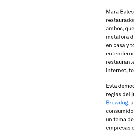
Mara Balest
restaurador
ambos, que 
metáfora d
en casa y t
entendernos
restaurante
internet, t
Esta democ
reglas del 
Brewdog
, 
consumidor
un tema de
empresas q