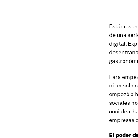
Estámos en 
de una seri
digital. Ex
desentraña
gastronómi
Para empeza
ni un solo 
empezó a ha
sociales no
sociales, h
empresas d
El poder d