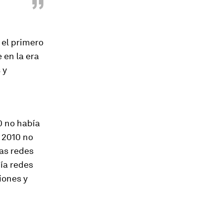
”
 el primero
 en la era
 y
0 no había
a 2010 no
las redes
bía redes
iones y