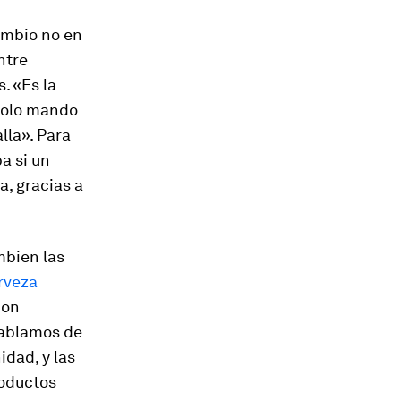
ambio no en
ntre
. «Es la
 solo mando
lla». Para
a si un
a, gracias a
mbien las
rveza
con
hablamos de
dad, y las
roductos