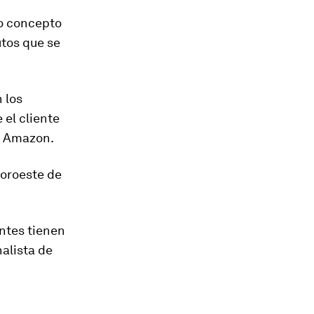
vo concepto
utos que se
 los
 el cliente
de Amazon
.
noroeste de
entes tienen
alista de