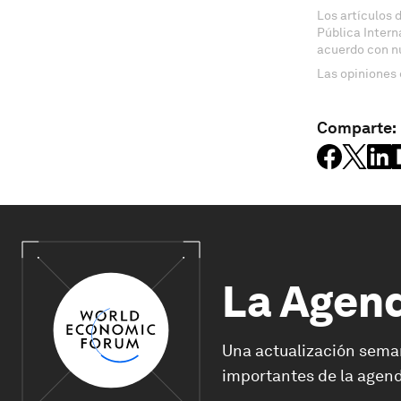
Los artículos 
Pública Inter
acuerdo con n
Las opiniones 
Comparte:
La Agen
Una actualización sema
importantes de la agend