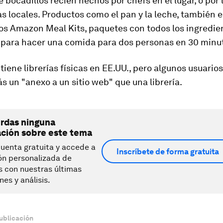
 bocadillos recién hechos por chefs en el lugar, o por 
s locales. Productos como el pan y la leche, también e
los Amazon Meal Kits, paquetes con todos los ingredie
 para hacer una comida para dos personas en 30 minu
iene librerías físicas en EE.UU., pero algunos usuario
 un "anexo a un sitio web" que una librería.
erdas ninguna
ación sobre este tema
uenta gratuita y accede a
Inscríbete de forma gratuita
ón personalizada de
s con nuestras últimas
nes y análisis.
ublicación