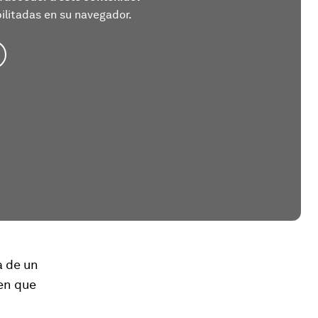
litadas en su navegador.
a de un
 en que