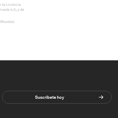
 la Licencia
vada 4.0, y de
 Mundial.
Suscríbete hoy