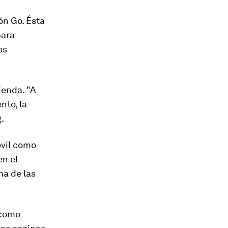
ón Go. Ésta
ara
os
ienda. "A
nto, la
.
óvil como
en el
ma de las
 como