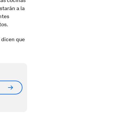
las cocinas
starán a la
ntes
tos.
s dicen que