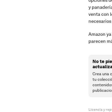
opciones de
y panadería
venta con 
necesarios
Amazon ya t
parecen más
No te pi
actualiz
Crea una c
tu colecci
contenido
publicacio
Licencia y rep