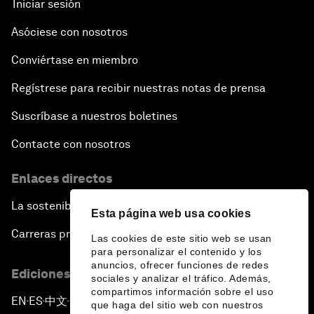
Iniciar sesión
Asóciese con nosotros
Conviértase en miembro
Regístrese para recibir nuestras notas de prensa
Suscríbase a nuestros boletines
Contacte con nosotros
Enlaces directos
La sostenibilidad en el Foro
Esta página web usa cookies
Carreras profesionales
Las cookies de este sitio web se usan
para personalizar el contenido y los
anuncios, ofrecer funciones de redes
Ediciones en otros idiomas
sociales y analizar el tráfico. Además,
compartimos información sobre el uso
EN
ES
中文
日本語
▪
▪
▪
que haga del sitio web con nuestros