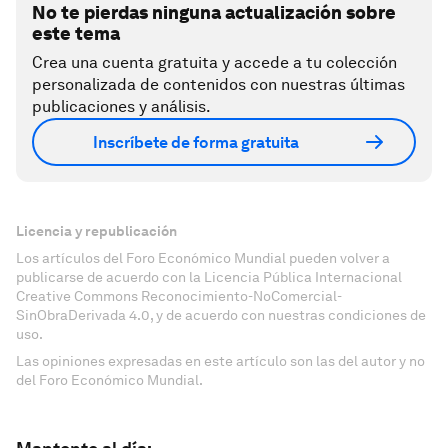
No te pierdas ninguna actualización sobre
este tema
Crea una cuenta gratuita y accede a tu colección
personalizada de contenidos con nuestras últimas
publicaciones y análisis.
Inscríbete de forma gratuita
Licencia y republicación
Los artículos del Foro Económico Mundial pueden volver a
publicarse de acuerdo con la Licencia Pública Internacional
Creative Commons Reconocimiento-NoComercial-
SinObraDerivada 4.0, y de acuerdo con nuestras condiciones de
uso.
Las opiniones expresadas en este artículo son las del autor y no
del Foro Económico Mundial.