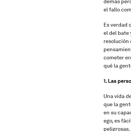
demás pero
el fallo co
Es verdad 
el del bate
resolución 
pensamiento
cometer err
qué la gent
1. Las per
Una vida d
que la gent
en su capa
ego, es fác
peligrosas.