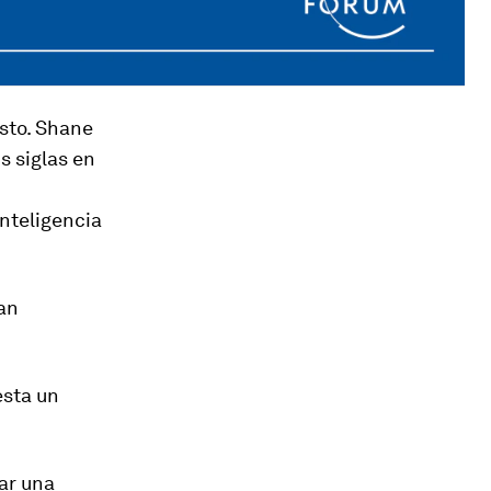
sto. Shane
s siglas en
inteligencia
ran
esta un
ar una