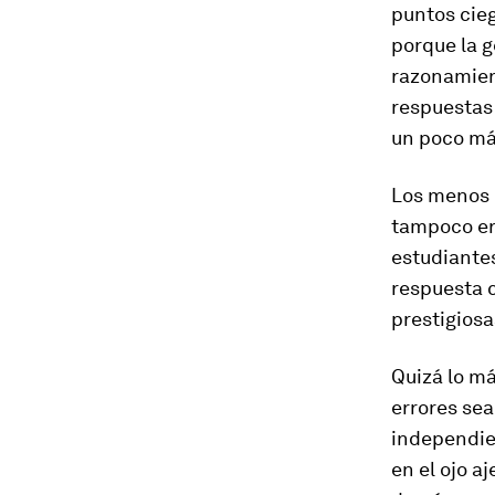
puntos cieg
porque la g
razonamien
respuestas
un poco má
Los menos l
tampoco era
estudiantes
respuesta c
prestigiosa
Quizá lo má
errores sea
independien
en el ojo a