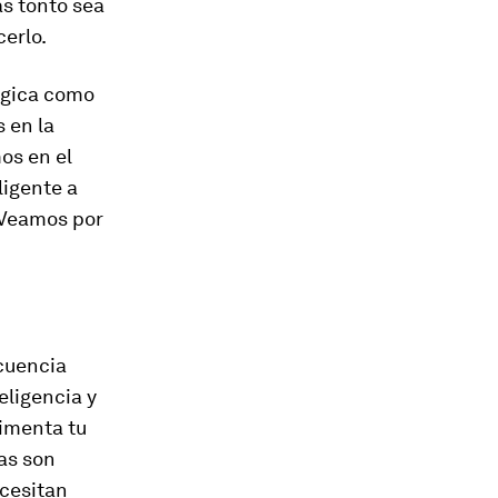
s tonto sea
cerlo.
ógica como
s en la
os en el
ligente a
 Veamos por
cuencia
eligencia y
imenta tu
vas son
ecesitan