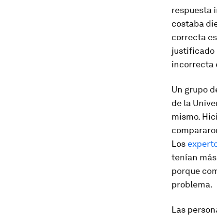
respuesta 
costaba die
correcta es
justificado
incorrecta 
Un grupo d
de la Univ
mismo. Hici
compararon 
Los
experto
tenían más
porque com
problema.
Las person