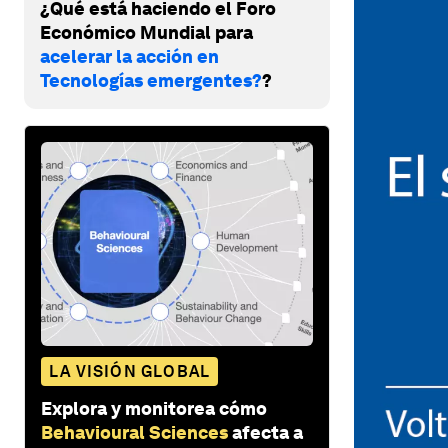
¿Qué está haciendo el Foro
Económico Mundial para
acelerar la acción en
Tecnologías emergentes?
?
LA VISIÓN GLOBAL
Explora y monitorea cómo
Behavioural Sciences
afecta a