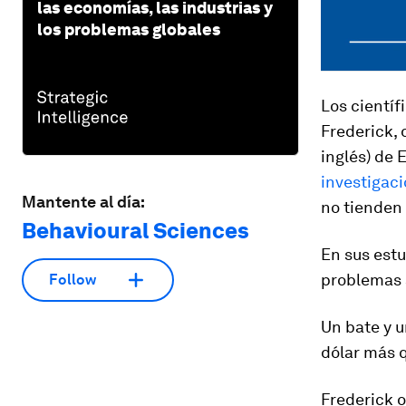
las economías, las industrias y
los problemas globales
Los cientí
Frederick, 
inglés) de 
investigac
Mantente al día:
no tienden 
Behavioural Sciences
En sus estu
problemas 
Follow
Un bate y u
dólar más q
Frederick o