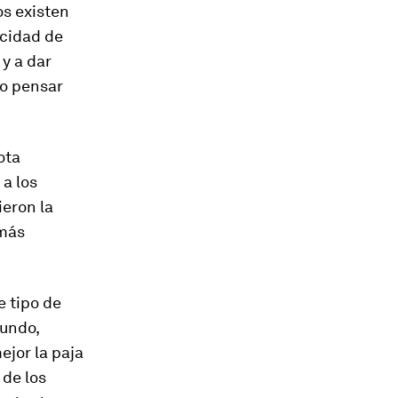
os existen
acidad de
y a dar
no pensar
ota
a los
ieron la
 más
e tipo de
mundo,
ejor la paja
 de los