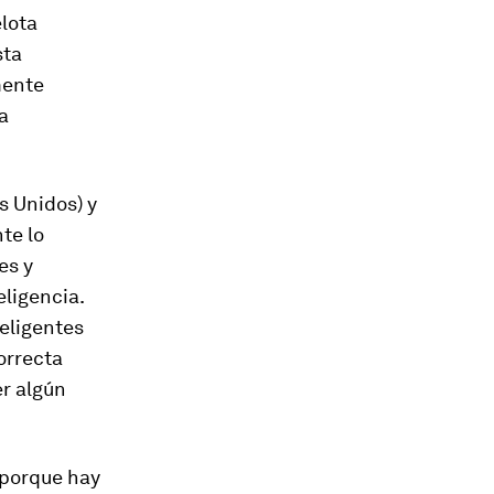
lota
sta
mente
a
s Unidos) y
te lo
es y
eligencia.
eligentes
orrecta
r algún
 porque hay