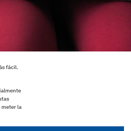
s fácil.
cialmente
stas
 meter la