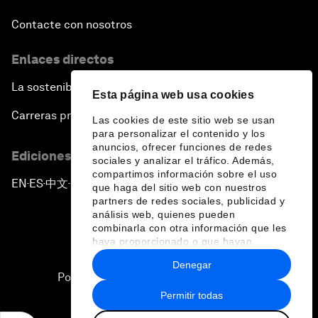
Contacte con nosotros
Enlaces directos
La sostenibilidad en el Foro
Esta página web usa cookies
Carreras profesionales
Las cookies de este sitio web se usan
para personalizar el contenido y los
anuncios, ofrecer funciones de redes
Ediciones en otros idiomas
sociales y analizar el tráfico. Además,
compartimos información sobre el uso
EN
ES
中文
日本語
▪
▪
▪
que haga del sitio web con nuestros
partners de redes sociales, publicidad y
análisis web, quienes pueden
combinarla con otra información que les
haya proporcionado o que hayan
recopilado a partir del uso que haya
Denegar
hecho de sus servicios.
Política de privacidad y normas de uso
Permitir todas
Sitemap