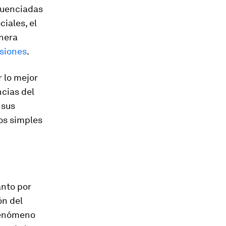
luenciadas
ciales, el
anera
usiones
.
 lo mejor
ncias del
 sus
os simples
tanto por
ón del
fenómeno