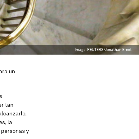
Image:
REUTERS/Jonathan Ernst
ara un
s
er tan
alcanzarlo.
s, la
s personas y