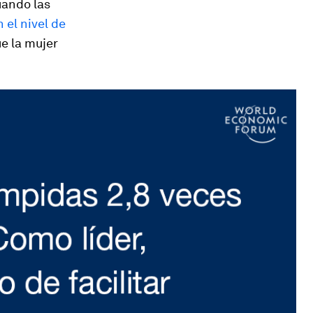
uando las
 el nivel de
ue la mujer