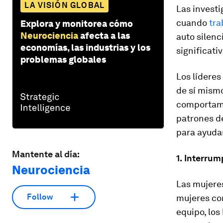
LA VISIÓN GLOBAL
Las invest
cuando
tra
Explora y monitorea cómo
Neurociencia
afecta a las
auto silen
economías, las industrias y los
significati
problemas globales
Los líderes
de sí mismo
comportami
patrones d
para ayudar
Mantente al día:
1.
Interrump
Neurociencia
Las mujere
Follow
mujeres co
equipo, lo