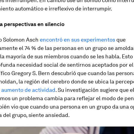
es interrumpen. En cambio use un sonido como interru
nto automático e irreflexivo de interrumpir.
 perspectivas en silencio
go Solomon Asch
encontró en sus experimentos
que
mente el 74 % de las personas en un grupo se amolda
 la mayoría de sus miembros cuando se les habla. Esto
funda necesidad social de sentirnos aceptados por el 
ífico Gregory S. Bern descubrió que cuando las person
oldan, la región del cerebro donde se ubica la percep
 aumento de actividad
. Su investigación sugiere que 
imos un problema cambia para reflejar el modo de pen
bién vio que cuando una persona en un grupo da una o
a del grupo, siente ansiedad.