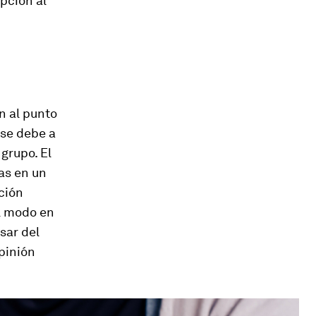
pción al
n al punto
 se debe a
grupo. El
as en un
ción
el modo en
sar del
pinión