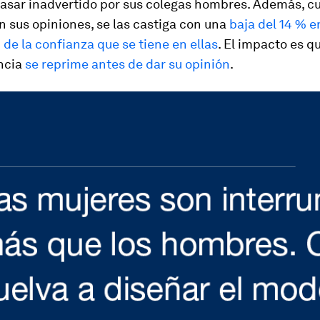
pasar inadvertido por sus colegas hombres. Además, c
 sus opiniones, se las castiga con una
baja del 14 % en
de la confianza que se tiene en ellas
. El impacto es q
ncia
se reprime antes de dar su opinión
.