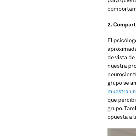
para quien
comportamie
2.
Comparta
El psicólo
aproximada
de vista de
nuestra pro
neurocient
grupo se am
muestra un
que percib
grupo. Tam
opuesta a l