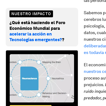
las persona
Sabemos po
NUESTRO IMPACTO
cerebros lu
¿Qué está haciendo el Foro
psicología,
Económico Mundial para
datos, cual
acelerar la acción en
nuestros c
Tecnologías emergentes?
?
deliberada
es todavía
El economi
nuestros c
proceso au
prejuicios.
ruido inqui
predador, p