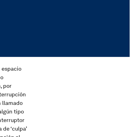
n espacio
po
, por
nterrupción
n llamado
algún tipo
nterruptor
a de ‘culpa’