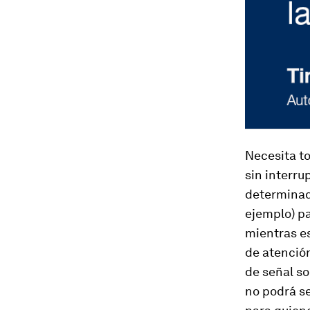
Necesita to
sin interru
determinado
ejemplo) pa
mientras e
de atención
de señal s
no podrá se