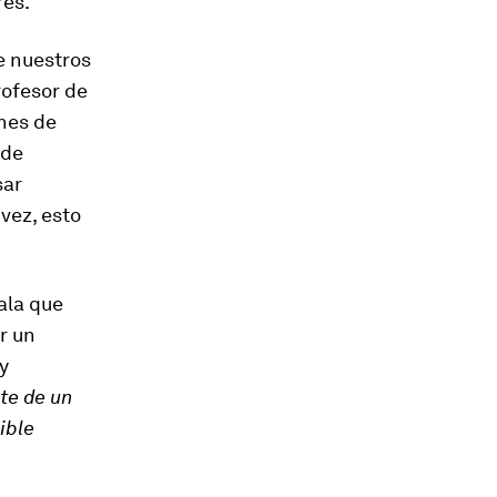
res.
e nuestros
rofesor de
ones de
 de
sar
vez, esto
ala que
r un
y
nte de un
ible