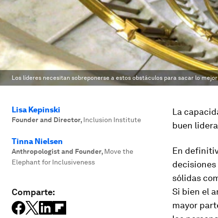
Los líderes necesitan sobreponerse a estos obstáculos para sacar lo mejor
Lisa Kepinski
La capacid
Founder and Director
,
Inclusion Institute
buen lidera
Tinna Nielsen
En definiti
Anthropologist and Founder
,
Move the
Elephant for Inclusiveness
decisiones
sólidas com
Si bien el 
Comparte:
mayor parte