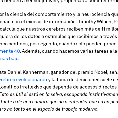
s tienden a ser subjetivas y propensas a cometer erro
r la ciencia del comportamiento y la neurociencia qu
chan con el exceso de información. Timothy Wilson, P
 calcula que nuestros cerebros reciben más de 11 mill
quiera de los datos o estímulos que recibimos a través
inco sentidos, por segundo, cuando solo pueden proce
mente 40
. Además, cuando hacemos varias tareas a la 
 más bajo
.
sta Daniel Kahnerman, ganador del premio Nobel, señ
erebros evolucionaron
y la toma de decisiones suele se
tomático irreflexivo que depende de accesos directos 
Esto es útil si está en la selva, escapando instintivame
etante o de una sombra que da a entender que es un pos
ero no tanto en el espacio de trabajo moderno.