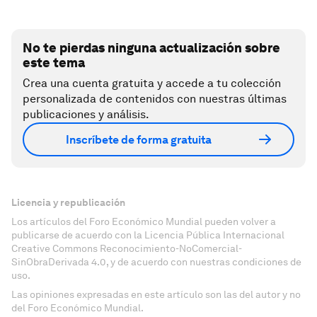
No te pierdas ninguna actualización sobre
este tema
Crea una cuenta gratuita y accede a tu colección
personalizada de contenidos con nuestras últimas
publicaciones y análisis.
Inscríbete de forma gratuita
Licencia y republicación
Los artículos del Foro Económico Mundial pueden volver a
publicarse de acuerdo con la Licencia Pública Internacional
Creative Commons Reconocimiento-NoComercial-
SinObraDerivada 4.0, y de acuerdo con nuestras condiciones de
uso.
Las opiniones expresadas en este artículo son las del autor y no
del Foro Económico Mundial.