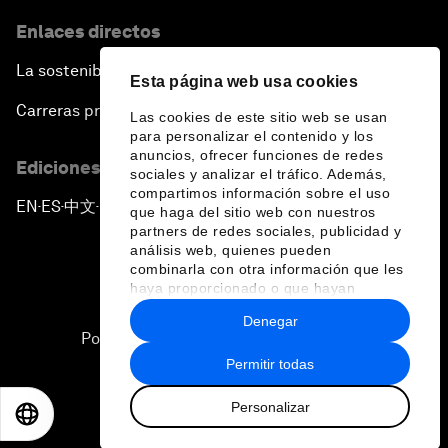
Enlaces directos
La sostenibilidad en el Foro
Esta página web usa cookies
Carreras profesionales
Las cookies de este sitio web se usan
para personalizar el contenido y los
anuncios, ofrecer funciones de redes
Ediciones en otros idiomas
sociales y analizar el tráfico. Además,
compartimos información sobre el uso
EN
ES
中文
日本語
▪
▪
▪
que haga del sitio web con nuestros
partners de redes sociales, publicidad y
análisis web, quienes pueden
combinarla con otra información que les
haya proporcionado o que hayan
recopilado a partir del uso que haya
Denegar
hecho de sus servicios.
Política de privacidad y normas de uso
Permitir todas
Sitemap
Personalizar
©
2026
Foro Económico Mundial
EN
ES
中文
日本語