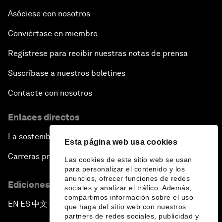
Asóciese con nosotros
Conviértase en miembro
Regístrese para recibir nuestras notas de prensa
Suscríbase a nuestros boletines
Contacte con nosotros
Enlaces directos
La sostenibilidad en el Foro
Esta página web usa cookies
Carreras profesionales
Las cookies de este sitio web se usan
para personalizar el contenido y los
anuncios, ofrecer funciones de redes
Ediciones en otros idiomas
sociales y analizar el tráfico. Además,
compartimos información sobre el uso
EN
ES
中文
日本語
▪
▪
▪
que haga del sitio web con nuestros
partners de redes sociales, publicidad y