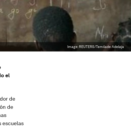
Image:
REUTERS/Temilade Adelaja
e
o el
ador de
ión de
mas
s escuelas