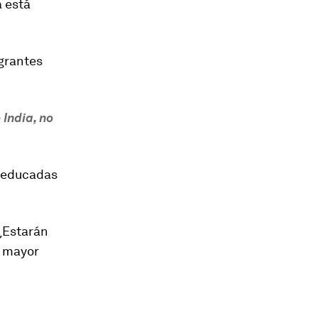
a está
egrantes
 India, no
 educadas
¿Estarán
a mayor