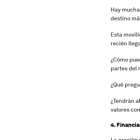
Hay mucha 
destino má
Esta movili
recién lle
¿Cómo pued
partes del
¿Qué pregun
¿Tendrán ah
valores co
4. Financi
La presión 