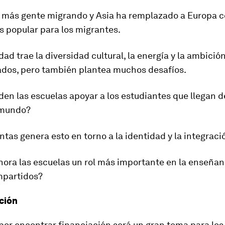
más gente migrando y Asia ha remplazado a Europa c
s popular para los migrantes.
dad trae la diversidad cultural, la energía y la ambición
gados, pero también plantea muchos desafíos.
en las escuelas
apoyar a los estudiantes
que llegan d
 mundo?
tas genera esto en torno a la
identidad y la integraci
ora las escuelas un rol más importante en la enseñan
mpartidos?
ación
por encontrar financiación será un gran tema para los