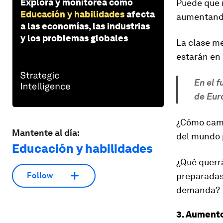
Explora y monitorea cómo
Puede que n
Educación y habilidades
afecta
aumentando
a las economías, las industrias
y los problemas globales
La clase me
estarán en 
En el 
de Eur
¿Cómo camb
Mantente al día:
del mundo 
Educación y habilidades
¿Qué querr
preparadas
Follow
demanda?
3. Aumento