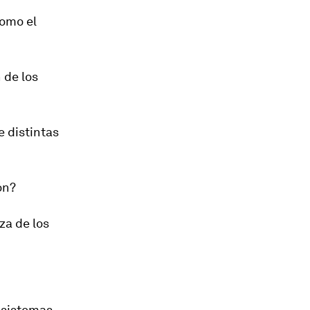
omo el
 de los
e distintas
ón
?
za de los
 sistemas