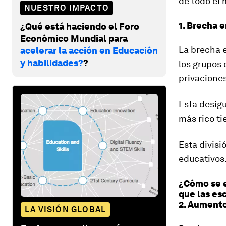
de todo el
NUESTRO IMPACTO
1. Brecha e
¿Qué está haciendo el Foro
Económico Mundial para
La brecha e
acelerar la acción en Educación
y habilidades?
?
los grupos 
privacione
Esta desigu
más rico t
Esta divisi
educativos
¿Cómo se e
que las es
2. Aumento
LA VISIÓN GLOBAL