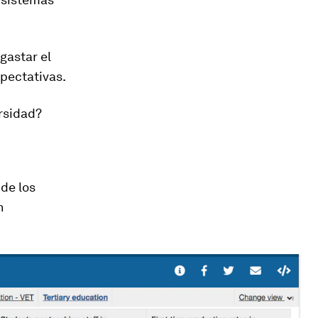
gastar el
xpectativas.
rsidad?
de los
n