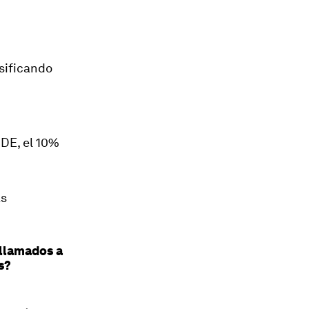
sificando
OCDE,
el 10%
as
llamados a
s?