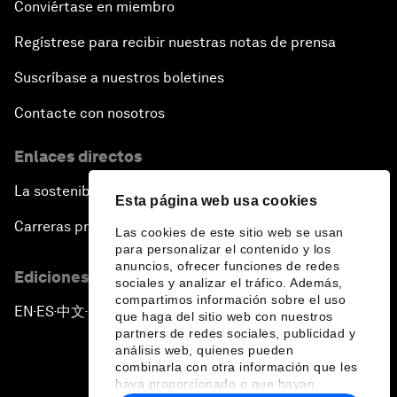
Conviértase en miembro
Regístrese para recibir nuestras notas de prensa
Suscríbase a nuestros boletines
Contacte con nosotros
Enlaces directos
La sostenibilidad en el Foro
Esta página web usa cookies
Carreras profesionales
Las cookies de este sitio web se usan
para personalizar el contenido y los
anuncios, ofrecer funciones de redes
Ediciones en otros idiomas
sociales y analizar el tráfico. Además,
compartimos información sobre el uso
EN
ES
中文
日本語
▪
▪
▪
que haga del sitio web con nuestros
partners de redes sociales, publicidad y
análisis web, quienes pueden
combinarla con otra información que les
haya proporcionado o que hayan