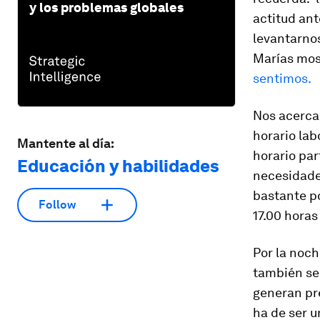
y los problemas globales
actitud ant
levantarnos
Marías mos
sentimos.
Nos acerca
horario lab
Mantente al día:
horario par
Educación y habilidades
necesidades
bastante po
Follow
17.00 horas
Por la noch
también se 
generan pre
ha de ser u