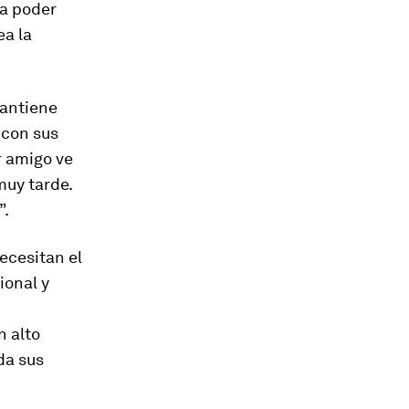
ra poder
ea la
mantiene
 con sus
r amigo ve
muy tarde
.
”.
ecesitan el
ional y
n alto
da sus