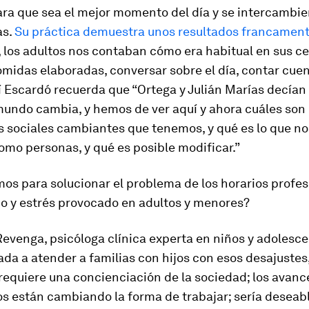
ara que sea el mejor momento del día y se intercambi
as.
Su práctica demuestra unos resultados francamen
, los adultos nos contaban cómo era habitual en sus c
midas elaboradas, conversar sobre el día, contar cuen
sí Escardó recuerda que “Ortega y Julián Marías decía
mundo cambia, y hemos de ver aquí y ahora cuáles son 
s sociales cambiantes que tenemos, y qué es lo que no
omo personas, y qué es posible modificar.”
s para solucionar el problema de los horarios profesi
io y estrés provocado en adultos y menores?
evenga, psicóloga clínica experta en niños y adolesc
a a atender a familias con hijos con esos desajustes,
requiere una concienciación de la sociedad; los avanc
s están cambiando la forma de trabajar; sería deseabl