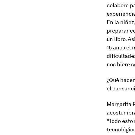
colabore p
experienci
En la niñez
preparar co
un libro. A
15 años el 
dificultade
nos hiere c
¿Qué hacemo
el cansanc
Margarita R
acostumbrad
“Todo esto 
tecnológico