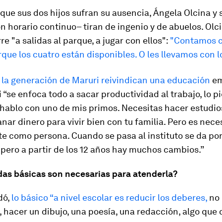
 que sus dos hijos sufran su ausencia, Ángela Olcina y 
n horario continuo– tiran de ingenio y de abuelos. Olci
re "a salidas al parque, a jugar con ellos":
"Contamos c
que los cuatro están disponibles. O les llevamos con l
 la generación de Maruri reivindican una educación
em
 “se enfoca todo a sacar productividad al trabajo, lo p
 hablo con uno de mis primos.
Necesitas hacer estudio
anar dinero para vivir bien con tu familia.
Pero es nece
te como persona. Cuando se pasa al instituto se da po
pero a partir de los 12 años hay muchos cambios.”
as básicas son necesarias para atenderla?
dó,
lo básico “a nivel escolar es reducir los deberes,
no
, hacer un dibujo, una poesía, una redacción, algo que 