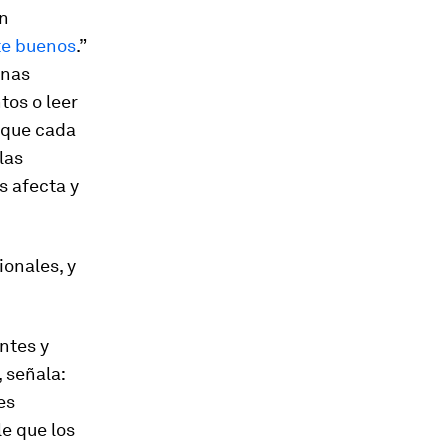
en
te buenos
.”
enas
tos o leer
n que cada
las
s afecta y
onales, y
entes
y
 señala:
es
e que los