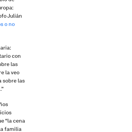
uropa:
ofo Julián
s o no
aria
:
tario con
obre las
e la veo
a sobre las
.”
años
icios
ue “la cena
la familia