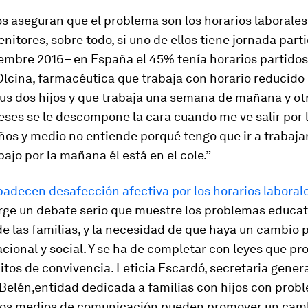
s aseguran que el problema son los horarios laborales
enitores, sobre todo, si uno de ellos tiene jornada part
embre 2016– en España el 45% tenía horarios partidos.
lcina, farmacéutica que trabaja con horario reducido
us dos hijos y que trabaja una semana de mañana y ot
eses se le descompone la cara cuando me ve salir por l
años y medio no entiende porqué tengo que ir a trabajar
ajo por la mañana él está en el cole.”
adecen desafección afectiva por los horarios laboral
Urge un debate serio que muestre los problemas educat
de las familias, y la necesidad de que haya un cambio 
cional y social. Y se ha de completar con leyes que p
itos de convivencia.
Leticia Escardó, secretaria genera
Belén,
entidad dedicada a familias con hijos con prob
los medios de comunicación pueden promover un cam