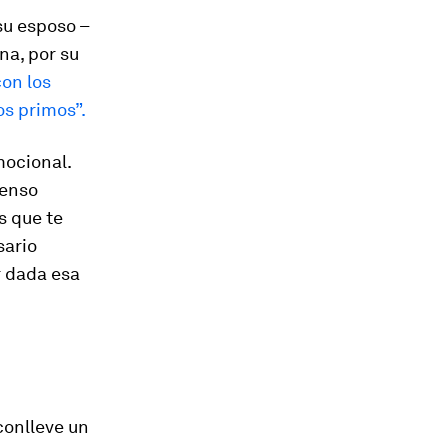
su esposo –
na, por su
on los
os primos”.
ocional.
ienso
s que te
sario
r dada esa
conlleve un