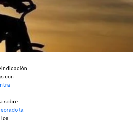
ivindicación
as con
ntra
a sobre
eorado la
 los