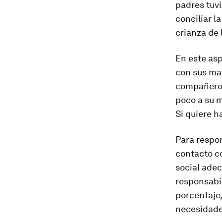
padres tuvi
conciliar l
crianza de l
En este asp
con sus ma
compañeros
poco a su m
Si quiere h
Para respon
contacto co
social ade
responsabil
porcentaje,
necesidade