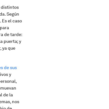
 distintos
ida. Según
 Es el caso
 para
ra de tarde
:
a puerta; y
, ya que
es de sus
ivos y
personal,
romuevan
l de la
lemas, nos
bio de