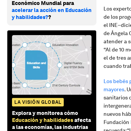
Económico Mundial para
Los experto
acelerar la acción en Educación
de los prog
y habilidades?
?
el INE–dici
de Ángela O
atender a s
“Al de 10 m
el de tres 
cuando trab
Los bebés p
mayores
. 
sanitarios 
LA VISIÓN GLOBAL
intergenera
Explora y monitorea cómo
nuevos háb
Educación y habilidades
afecta
Fundación 
a las economías, las industrias
recuerda:“