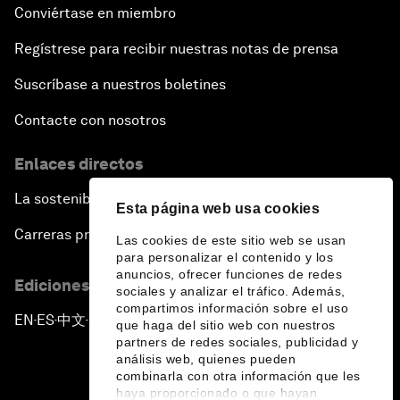
Conviértase en miembro
Regístrese para recibir nuestras notas de prensa
Suscríbase a nuestros boletines
Contacte con nosotros
Enlaces directos
La sostenibilidad en el Foro
Esta página web usa cookies
Carreras profesionales
Las cookies de este sitio web se usan
para personalizar el contenido y los
anuncios, ofrecer funciones de redes
Ediciones en otros idiomas
sociales y analizar el tráfico. Además,
compartimos información sobre el uso
EN
ES
中文
日本語
▪
▪
▪
que haga del sitio web con nuestros
partners de redes sociales, publicidad y
análisis web, quienes pueden
combinarla con otra información que les
haya proporcionado o que hayan