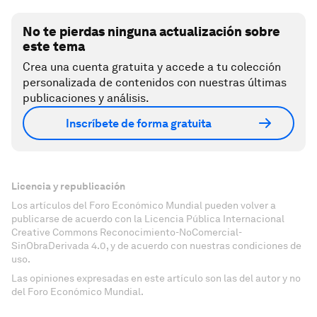
No te pierdas ninguna actualización sobre
este tema
Crea una cuenta gratuita y accede a tu colección
personalizada de contenidos con nuestras últimas
publicaciones y análisis.
Inscríbete de forma gratuita
Licencia y republicación
Los artículos del Foro Económico Mundial pueden volver a
publicarse de acuerdo con la Licencia Pública Internacional
Creative Commons Reconocimiento-NoComercial-
SinObraDerivada 4.0, y de acuerdo con nuestras condiciones de
uso.
Las opiniones expresadas en este artículo son las del autor y no
del Foro Económico Mundial.