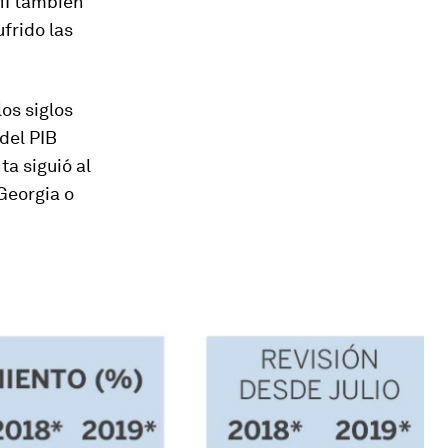
FMI también
frido las
los siglos
 del PIB
ta siguió al
Georgia o