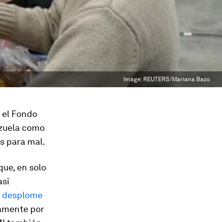
Image:
REUTERS/Mariana Bazo
 el Fondo
ezuela como
es para mal.
ue, en solo
asi
n desplome
ramente por