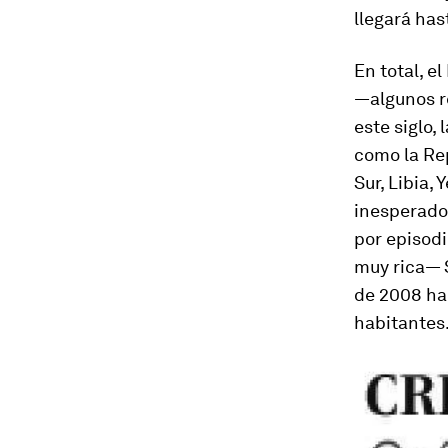
llegará has
En total, e
—algunos re
este siglo,
como la Re
Sur, Libia,
inesperado
por episodi
muy rica— S
de 2008 ha 
habitantes