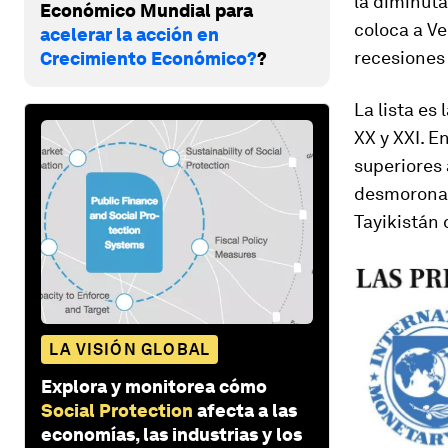
la diminuta
Económico Mundial para
coloca a Ve
acelerar la acción en
recesiones
Crecimiento Económico?
?
La lista es
XX y XXI. E
superiores 
desmoronam
Tayikistán
LA VISIÓN GLOBAL
Explora y monitorea cómo
Social Protection
afecta a las
economías, las industrias y los