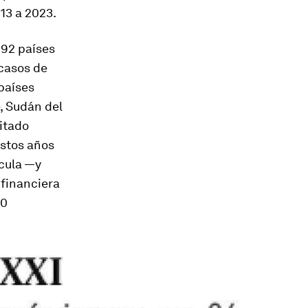
13 a 2023.
 92 países
 casos de
 países
, Sudán del
vitado
estos años
scula —y
 financiera
00