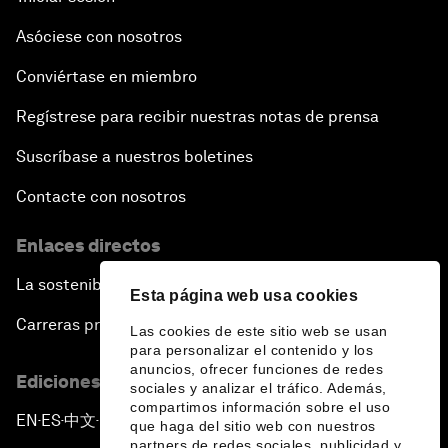
Asóciese con nosotros
Conviértase en miembro
Regístrese para recibir nuestras notas de prensa
Suscríbase a nuestros boletines
Contacte con nosotros
Enlaces directos
La sostenibilidad en el Foro
Esta página web usa cookies
Carreras profesionales
Las cookies de este sitio web se usan
para personalizar el contenido y los
anuncios, ofrecer funciones de redes
Ediciones en otros idiomas
sociales y analizar el tráfico. Además,
compartimos información sobre el uso
EN
ES
中文
日本語
▪
▪
▪
que haga del sitio web con nuestros
partners de redes sociales, publicidad y