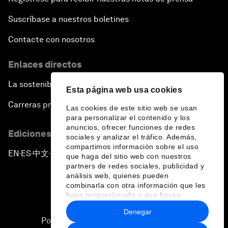
Suscríbase a nuestros boletines
Contacte con nosotros
Enlaces directos
La sostenibilidad en el Foro
Esta página web usa cookies
Carreras profesionales
Las cookies de este sitio web se usan
para personalizar el contenido y los
anuncios, ofrecer funciones de redes
Ediciones en otros idiomas
sociales y analizar el tráfico. Además,
compartimos información sobre el uso
EN
ES
中文
日本語
▪
▪
▪
que haga del sitio web con nuestros
partners de redes sociales, publicidad y
análisis web, quienes pueden
combinarla con otra información que les
haya proporcionado o que hayan
recopilado a partir del uso que haya
Denegar
hecho de sus servicios.
Política de privacidad y normas de uso