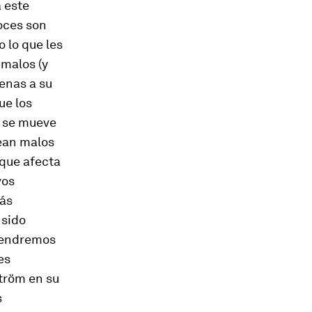
a este
voces son
o lo que les
 malos (y
jenas a su
ue los
e se mueve
sean malos
 que afecta
vos
más
 sido
 tendremos
es
ström en su
s