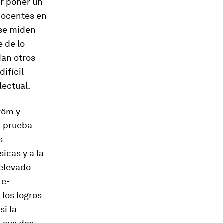
or poner un
 docentes en
 se miden
e de lo
dan otros
ifícil
lectual
.
röm y
a prueba
s
icas y a la
elevado
te-
los logros
si la
e sus dos