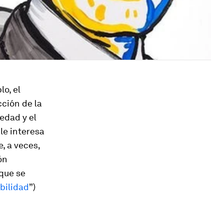
lo, el
cción de la
edad y el
 le interesa
e, a veces,
ón
 que se
bilidad
”)