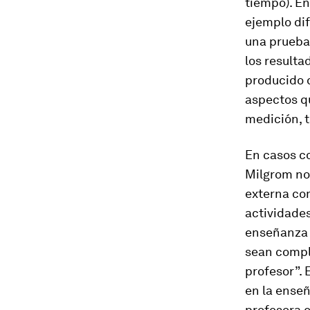
tiempo).
En
ejemplo dif
una prueba 
los result
producido q
aspectos q
medición, t
En casos c
Milgrom no
externa co
actividades
enseñanza 
sean compl
profesor
”.
en la enseñ
profesora e