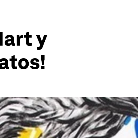
art y
atos!