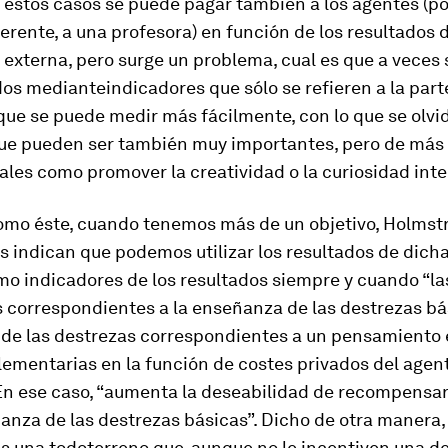
 estos casos se puede pagar también a los agentes (p
erente, a una profesora) en función de los resultados
externa, pero surge un problema, cual es que a veces
ados mediante
indicadores que sólo se refieren a la part
ue se puede medir más fácilmente, con lo que se olvi
ue pueden ser también muy importantes, pero de más d
ales como promover la creatividad o la curiosidad inte
omo éste, cuando tenemos más de un objetivo, Holmst
s indican que podemos utilizar los resultados de dich
mo indicadores de los resultados siempre y cuando “
la
 correspondientes a la enseñanza de las destrezas bás
de las destrezas correspondientes a un pensamiento 
ementarias en la función de costes privados del agen
 En ese caso, “
aumenta la deseabilidad de recompensar 
anza de las destrezas básicas
”. Dicho de otra manera, 
s una todoterreno que, aunque no le incentiven una d