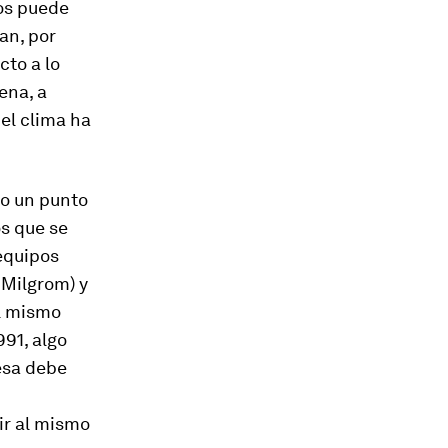
os puede
an, por
cto a lo
ena, a
 el clima ha
lo un punto
os que se
 equipos
 Milgrom) y
al mismo
91, algo
esa debe
ir al mismo