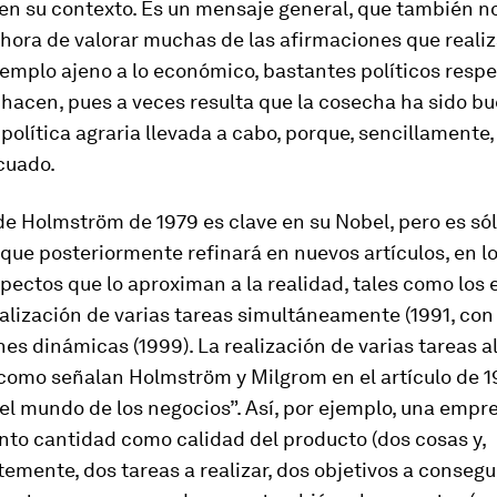
en su contexto
. Es un mensaje general, que también n
la hora de valorar muchas de las afirmaciones que realiz
emplo ajeno a lo económico, bastantes políticos respe
 hacen, pues a veces resulta que la cosecha ha sido bu
 política agraria llevada a cabo, porque, sencillamente,
cuado.
 de Holmström de 1979 es clave en su Nobel, pero es só
 que posteriormente refinará en nuevos artículos, en l
pectos que lo aproximan a la realidad, tales como los
realización de varias tareas simultáneamente (1991, con
nes dinámicas (1999). La realización de varias tareas 
como señalan Holmström y Milgrom en el artículo de 19
el mundo de los negocios”. Así, por ejemplo
, una empr
nto cantidad como calidad del producto (dos cosas y,
mente, dos tareas a realizar, dos objetivos a consegu