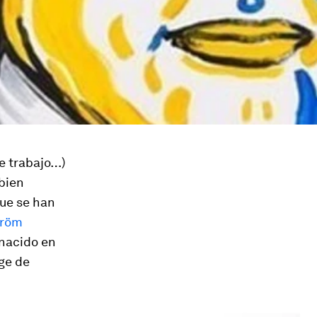
de trabajo…)
bien
que se han
tröm
nacido en
ge de