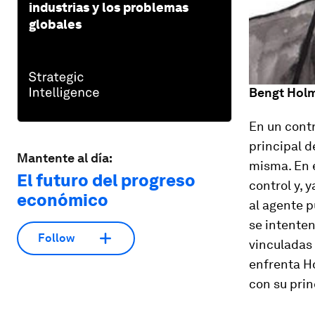
industrias y los problemas
globales
Bengt Hol
En un contr
principal d
Mantente al día:
misma. En e
El futuro del progreso
control y,
económico
al agente p
se intenten
Follow
vinculadas 
enfrenta Ho
con su prin