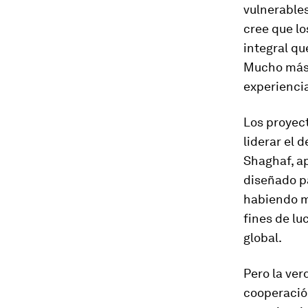
vulnerables
cree que l
integral qu
Mucho más 
experienci
Los proyec
liderar el 
Shaghaf, ap
diseñado pa
habiendo mu
fines de lu
global.
Pero la ver
cooperació