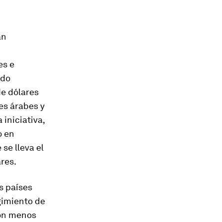
an
es e
ndo
e dólares
es árabes y
iniciativa,
o en
se lleva el
res.
s países
gimiento de
son menos