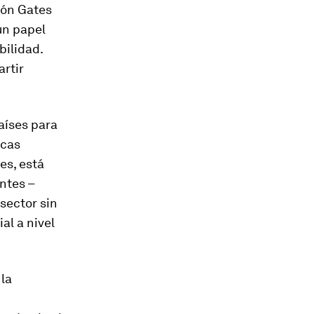
ción Gates
un papel
bilidad.
rtir
aíses para
ecas
es, está
ntes –
sector sin
al a nivel
 la