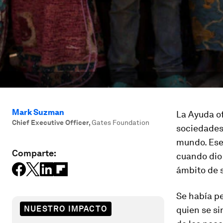
Mark Suzman
La Ayuda ofi
Chief Executive Officer
,
Gates Foundation
sociedades 
mundo. Ese 
Comparte:
cuando dio 
ámbito de s
Se había pe
NUESTRO IMPACTO
quien se si