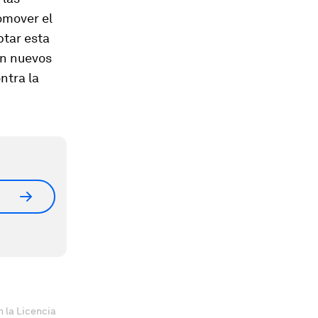
omover el
ptar esta
on nuevos
ntra la
 la Licencia