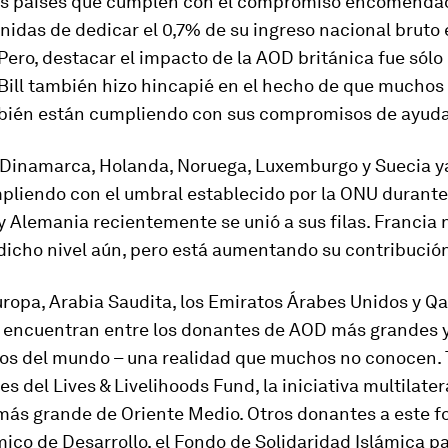
os países que cumplen con el compromiso encomendad
idas de dedicar el 0,7% de su ingreso nacional bruto 
 Pero, destacar el impacto de la AOD británica fue sólo 
Bill también hizo hincapié en el hecho de que muchos
bién están cumpliendo con sus compromisos de ayuda
 Dinamarca, Holanda, Noruega, Luxemburgo y Suecia y
pliendo con el umbral establecido por la ONU durante
y Alemania recientemente se unió a sus filas. Francia 
dicho nivel aún, pero está aumentando su contribució
ropa, Arabia Saudita, los Emiratos Árabes Unidos y Qa
 encuentran entre los donantes de AOD más grandes 
vos del mundo – una realidad que muchos no conocen. 
s del Lives & Livelihoods Fund, la iniciativa multilater
más grande de Oriente Medio. Otros donantes a este f
ico de Desarrollo, el Fondo de Solidaridad Islámica pa