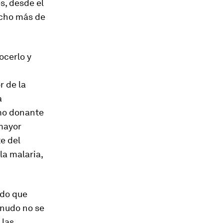
s, desde el
ucho más de
ocerlo y
r de la
a
mo donante
 mayor
e del
la malaria,
ndo que
enudo no se
 las