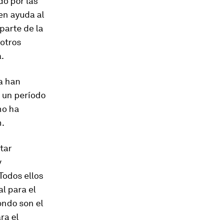
o por las
en ayuda al
parte de la
 otros
.
a han
 un período
no ha
n.
tar
y
Todos ellos
al para el
ondo son el
ra el