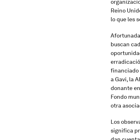
organizaci
Reino Unid
lo que les 
Afortunada
buscan cada
oportunidad
erradicació
financiado
a Gavi, la 
donante en 
Fondo mundi
otra asocia
Los observ
significa p
dan cuenta 