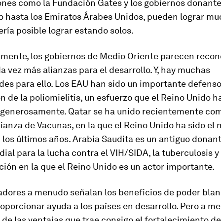
ones como la Fundación Gates y los gobiernos donante
o hasta los Emiratos Árabes Unidos, pueden lograr m
sería posible lograr estando solos.
mente, los gobiernos de Medio Oriente parecen recon
 vez más alianzas para el desarrollo. Y, hay muchas
es para ello. Los EAU han sido un importante defenso
n de la poliomielitis, un esfuerzo que el Reino Unido h
 generosamente. Qatar se ha unido recientemente co
Alianza de Vacunas, en la que el Reino Unido ha sido el
los últimos años. Arabia Saudita es un antiguo donant
al para la lucha contra el VIH/SIDA, la tuberculosis y 
ción en la que el Reino Unido es un actor importante.
adores a menudo señalan los beneficios de poder bla
roporcionar ayuda a los países en desarrollo. Pero a m
de las ventajas que trae consigo el fortalecimiento de