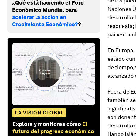
de los poc
¿Qué está haciendo el Foro
Naciones Un
Económico Mundial para
acelerar la acción en
desarrollo.
Crecimiento Económico?
?
respuesta; 
países tam
En Europa,
estado cum
de tiempo, 
alcanzado 
Fuera de Eu
también se
significati
LA VISIÓN GLOBAL
son donante
Explora y monitorea cómo
El
desarrollo 
futuro del progreso económico
Banco Islám