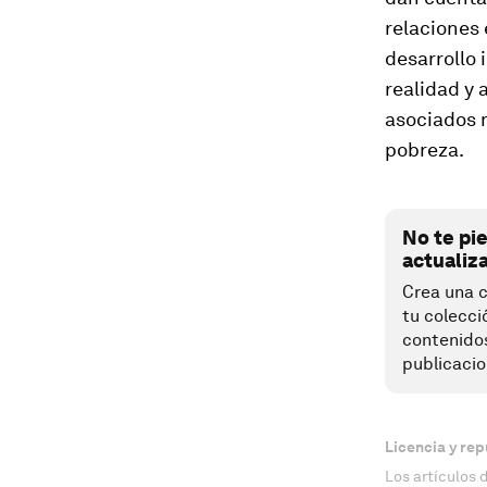
relaciones 
desarrollo 
realidad y 
asociados 
pobreza.
No te pi
actualiz
Crea una c
tu colecci
contenido
publicacio
Licencia y rep
Los artículos 