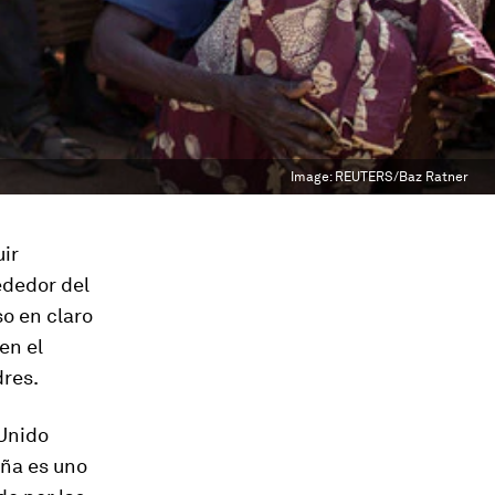
Image:
REUTERS/Baz Ratner
uir
ededor del
so en claro
en el
dres.
 Unido
aña es uno