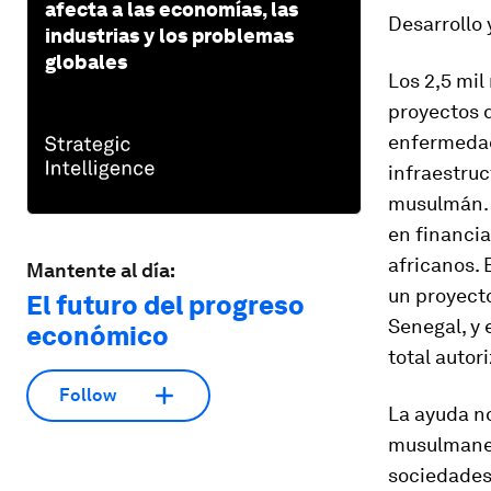
afecta a las economías, las
Desarrollo 
industrias y los problemas
globales
Los 2,5 mil
proyectos d
enfermedade
infraestru
musulmán. 
en financi
africanos. 
Mantente al día:
un proyecto
El futuro del progreso
Senegal, y 
económico
total autor
Follow
La ayuda n
musulmanes
sociedades