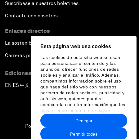
Suscríbase a nuestros boletines
Contacte con nosotros
Enlaces directos
La sostenibilidad en el Foro
Esta página web usa cookies
Carreras profesionales
Las cookies de este sitio web se usan
para personalizar el contenido y los
anuncios, ofrecer funciones de redes
Ediciones en otros idiomas
sociales y analizar el tráfico. Además,
compartimos información sobre el uso
EN
ES
中文
日本語
▪
▪
▪
que haga del sitio web con nuestros
partners de redes sociales, publicidad y
análisis web, quienes pueden
combinarla con otra información que les
haya proporcionado o que hayan
recopilado a partir del uso que haya
Denegar
hecho de sus servicios.
Política de privacidad y normas de uso
Permitir todas
Sitemap