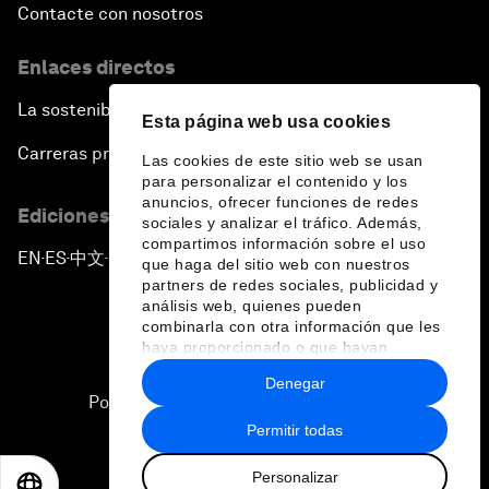
Contacte con nosotros
Enlaces directos
La sostenibilidad en el Foro
Esta página web usa cookies
Carreras profesionales
Las cookies de este sitio web se usan
para personalizar el contenido y los
anuncios, ofrecer funciones de redes
Ediciones en otros idiomas
sociales y analizar el tráfico. Además,
compartimos información sobre el uso
EN
ES
中文
日本語
▪
▪
▪
que haga del sitio web con nuestros
partners de redes sociales, publicidad y
análisis web, quienes pueden
combinarla con otra información que les
haya proporcionado o que hayan
recopilado a partir del uso que haya
Denegar
hecho de sus servicios.
Política de privacidad y normas de uso
Permitir todas
Sitemap
Personalizar
©
2026
Foro Económico Mundial
EN
ES
中文
日本語