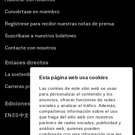
Conviértase en miembro
Regístrese para recibir nuestras notas de prensa
Suscríbase a nuestros boletines
Contacte con nosotros
Enlaces directos
La sostenibilidad en el Foro
Esta página web usa cookies
Carreras profesionales
Las cookies de este sitio web se usan
para personalizar el contenido y los
anuncios, ofrecer funciones de redes
Ediciones en otros idiomas
sociales y analizar el tráfico. Además,
compartimos información sobre el uso
EN
ES
中文
日本語
▪
▪
▪
que haga del sitio web con nuestros
partners de redes sociales, publicidad y
análisis web, quienes pueden
combinarla con otra información que les