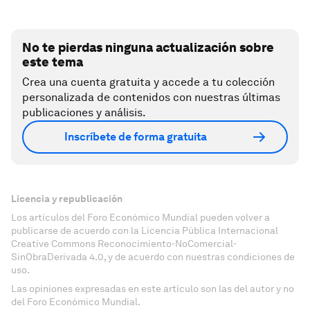
No te pierdas ninguna actualización sobre
este tema
Crea una cuenta gratuita y accede a tu colección
personalizada de contenidos con nuestras últimas
publicaciones y análisis.
Inscríbete de forma gratuita
Licencia y republicación
Los artículos del Foro Económico Mundial pueden volver a
publicarse de acuerdo con la Licencia Pública Internacional
Creative Commons Reconocimiento-NoComercial-
SinObraDerivada 4.0, y de acuerdo con nuestras condiciones de
uso.
Las opiniones expresadas en este artículo son las del autor y no
del Foro Económico Mundial.