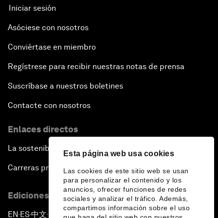
Iniciar sesión
Asóciese con nosotros
Conviértase en miembro
Regístrese para recibir nuestras notas de prensa
Suscríbase a nuestros boletines
Contacte con nosotros
Enlaces directos
La sostenibilidad en el Foro
Esta página web usa cookies
Carreras profesionales
Las cookies de este sitio web se usan
para personalizar el contenido y los
anuncios, ofrecer funciones de redes
Ediciones en otros idiomas
sociales y analizar el tráfico. Además,
compartimos información sobre el uso
EN
ES
中文
日本語
▪
▪
▪
que haga del sitio web con nuestros