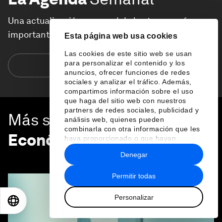
Una actualización semanal de los temas más
importantes de la agenda global
Esta página web usa cookies
Las cookies de este sitio web se usan
para personalizar el contenido y los
Suscríbete hoy
anuncios, ofrecer funciones de redes
sociales y analizar el tráfico. Además,
compartimos información sobre el uso
que haga del sitio web con nuestros
partners de redes sociales, publicidad y
Más sobre
Crecimiento
análisis web, quienes pueden
combinarla con otra información que les
Económico
haya proporcionado o que hayan
recopilado a partir del uso que haya
Denegar
VER TODO
hecho de sus servicios.
Permitir todas
Personalizar
EN
ES
中文
日本語