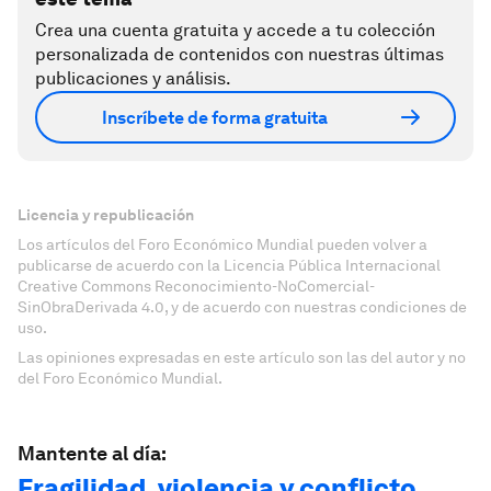
Crea una cuenta gratuita y accede a tu colección
personalizada de contenidos con nuestras últimas
publicaciones y análisis.
Inscríbete de forma gratuita
Licencia y republicación
Los artículos del Foro Económico Mundial pueden volver a
publicarse de acuerdo con la Licencia Pública Internacional
Creative Commons Reconocimiento-NoComercial-
SinObraDerivada 4.0, y de acuerdo con nuestras condiciones de
uso.
Las opiniones expresadas en este artículo son las del autor y no
del Foro Económico Mundial.
Mantente al día:
Fragilidad, violencia y conflicto