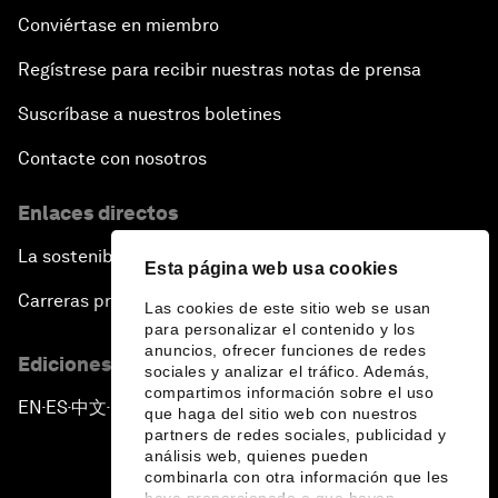
Conviértase en miembro
Regístrese para recibir nuestras notas de prensa
Suscríbase a nuestros boletines
Contacte con nosotros
Enlaces directos
La sostenibilidad en el Foro
Esta página web usa cookies
Carreras profesionales
Las cookies de este sitio web se usan
para personalizar el contenido y los
anuncios, ofrecer funciones de redes
Ediciones en otros idiomas
sociales y analizar el tráfico. Además,
compartimos información sobre el uso
EN
ES
中文
日本語
▪
▪
▪
que haga del sitio web con nuestros
partners de redes sociales, publicidad y
análisis web, quienes pueden
combinarla con otra información que les