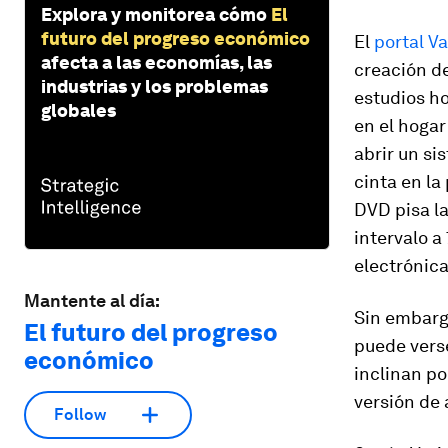
Explora y monitorea cómo
El
futuro del progreso económico
El
portal
Va
afecta a las economías, las
creación de
industrias y los problemas
estudios ho
globales
en el hogar
abrir un si
cinta en la
DVD pisa la
intervalo 
electrónica
Mantente al día:
Sin embargo
El futuro del progreso
puede verse
económico
inclinan po
versión de a
Follow