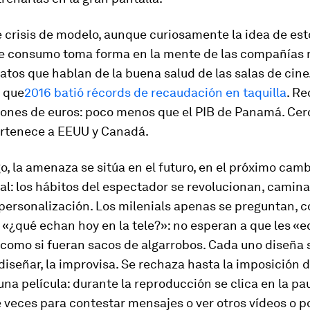
 crisis de modelo, aunque curiosamente la idea de es
e consumo toma forma en la mente de las compañías 
tos que hablan de la buena salud de las salas de cine.
 que
2016 batió récords de recaudación en taquilla
. Re
lones de euros: poco menos que el PIB de Panamá. Cer
pertenece a EEUU y Canadá.
, la amenaza se sitúa en el futuro, en el próximo cam
l: los hábitos del espectador se revolucionan, camin
personalización. Los milenials apenas se preguntan,
 «¿qué echan hoy en la tele?»: no esperan a que les «
omo si fueran sacos de algarrobos. Cada uno diseña su
iseñar, la improvisa. Se rechaza hasta la imposición d
una película: durante la reproducción se clica en la pa
veces para contestar mensajes o ver otros vídeos o p