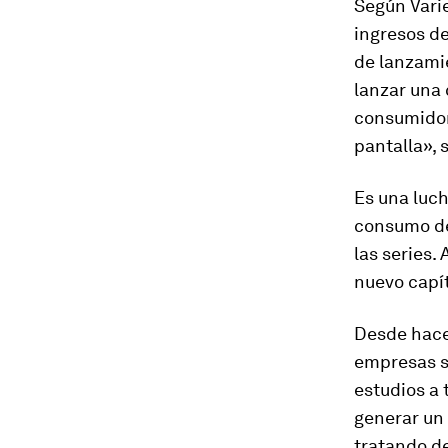
Según
Vari
ingresos d
de lanzamie
lanzar una
consumidor
pantalla», 
Es una luch
consumo de
las series
nuevo capí
Desde hace 
empresas se
estudios a 
generar un 
tratando de