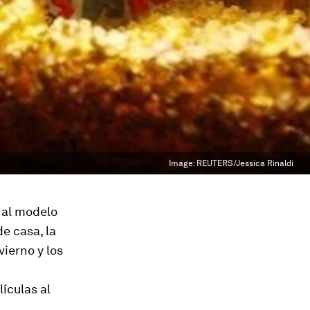
Image:
REUTERS/Jessica Rinaldi
 al modelo
e casa, la
vierno y los
ículas al