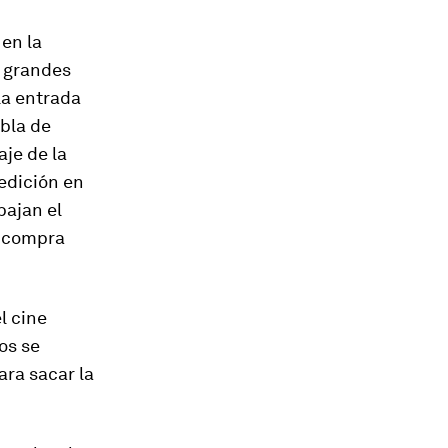
 en la
e grandes
la entrada
abla de
aje de la
 edición en
bajan el
e compra
l cine
os se
ara sacar la