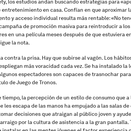
ety
, los estudios andan buscando estrategias para «apu
e entretenimiento en casa. Confían en que aproximar l
nto y acceso individual resulta más rentable: «No ten
 campaña de promoción masiva para reintroducir a los
es en una película meses después de que estuviera en
sigue la nota.
a contra la prisa. Hay que subirse al vagón. Los hábito
spliegan más voracidad cada vez. Se ha instalado la l
. Algunos espectadores son capaces de trasnochar para
tulo de
Juego de Tronos
.
tiempo, la percepción de un estilo de consumo que a 
 les escapa de las manos ha empujado a las salas de c
tomar decisiones que atraigan al público joven y ayud
arraigo por la cultura de asistencia a la gran pantalla. 
 instalar en las mentes jóvenes el
factor experiencia
q