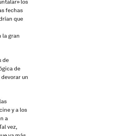
ntalar» los
as fechas
drían que
 la gran
s de
ógica de
 devorar un
las
ine y a los
en a
Tal vez,
ue va más