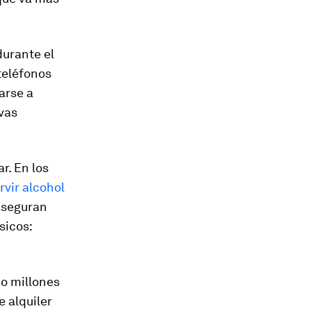
durante el
 teléfonos
arse a
vas
r. En los
rvir alcohol
 aseguran
sicos:
do millones
 alquiler