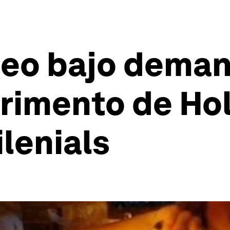
ídeo bajo deman
erimento de Ho
ilenials