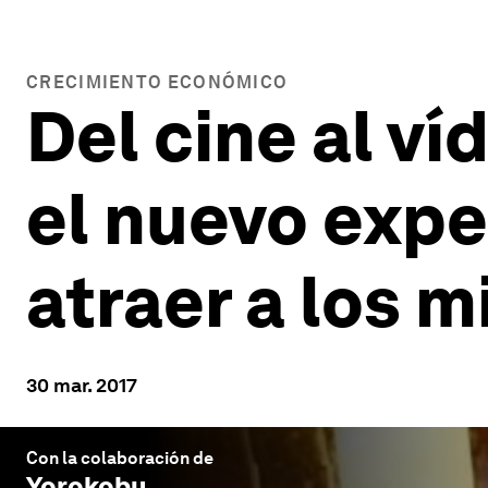
CRECIMIENTO ECONÓMICO
Del cine al v
el nuevo exp
atraer a los m
30 mar. 2017
Con la colaboración de
Yorokobu
.