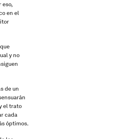
 eso,
o en el
itor
 que
ual y no
nsiguen
ás de un
nsensuarán
 el trato
ar cada
más óptimos.