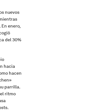
tos nuevos
mientras
 En enero,
cogió
ca del 30%
bio
an hacia
 como hacen
echen»
 parrilla.
el ritmo
usa
osts.