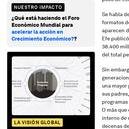
NUESTRO IMPACTO
Se habla de
¿Qué está haciendo el Foro
formatos d
Económico Mundial para
aparecen da
acelerar la acción en
Efe
publicó
Crecimiento Económico?
?
38.400 mil
del total 
Sin embargo
generaciona
una mayor 
sus padres,
programas c
O más que d
interno de 
LA VISIÓN GLOBAL
decenas de 