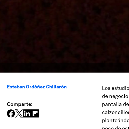
Esteban Ordóñez Chillarón
Los estudi
de negocio 
Comparte:
pantalla de
calzoncillo
planteándos
poco de est