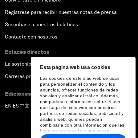
Regístrese para recibir nuestras notas de prensa
Suscríbase a nuestros boletines
Contacte con nosotros
Enlaces directos
La sostenibilidad en el Foro
Esta página web usa cookies
Carreras profesionales
Las cookies de este sitio web se usan
para personalizar el contenido y los
anuncios, ofrecer funciones de redes
Ediciones en otros idiomas
sociales y analizar el tráfico. Además,
compartimos información sobre el uso
EN
ES
中文
日本語
▪
▪
▪
que haga del sitio web con nuestros
partners de redes sociales, publicidad y
análisis web, quienes pueden
combinarla con otra información que les
haya proporcionado o que hayan
recopilado a partir del uso que haya