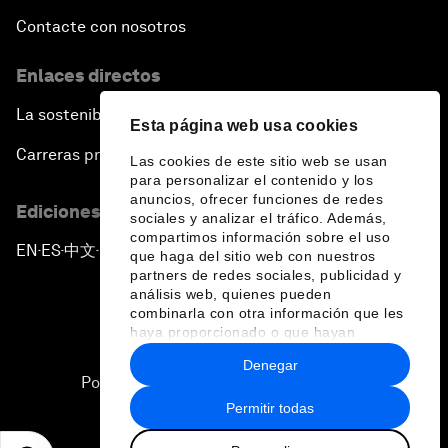
Contacte con nosotros
Enlaces directos
La sostenibilidad en el Foro
Esta página web usa cookies
Carreras profesionales
Las cookies de este sitio web se usan
para personalizar el contenido y los
anuncios, ofrecer funciones de redes
Ediciones en otros idiomas
sociales y analizar el tráfico. Además,
compartimos información sobre el uso
EN
ES
中文
日本語
▪
▪
▪
que haga del sitio web con nuestros
partners de redes sociales, publicidad y
análisis web, quienes pueden
combinarla con otra información que les
haya proporcionado o que hayan
recopilado a partir del uso que haya
Denegar
hecho de sus servicios.
Política de privacidad y normas de uso
Permitir todas
Sitemap