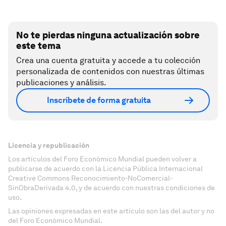
No te pierdas ninguna actualización sobre
este tema
Crea una cuenta gratuita y accede a tu colección
personalizada de contenidos con nuestras últimas
publicaciones y análisis.
Inscríbete de forma gratuita
Licencia y republicación
Los artículos del Foro Económico Mundial pueden volver a
publicarse de acuerdo con la Licencia Pública Internacional
Creative Commons Reconocimiento-NoComercial-
SinObraDerivada 4.0, y de acuerdo con nuestras condiciones de
uso.
Las opiniones expresadas en este artículo son las del autor y no
del Foro Económico Mundial.