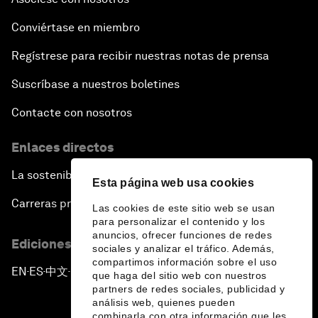
Conviértase en miembro
Regístrese para recibir nuestras notas de prensa
Suscríbase a nuestros boletines
Contacte con nosotros
Enlaces directos
La sostenibilidad en el Foro
Esta página web usa cookies
Carreras profesionales
Las cookies de este sitio web se usan
para personalizar el contenido y los
anuncios, ofrecer funciones de redes
Ediciones en otros idiomas
sociales y analizar el tráfico. Además,
compartimos información sobre el uso
EN
ES
中文
日本語
▪
▪
▪
que haga del sitio web con nuestros
partners de redes sociales, publicidad y
análisis web, quienes pueden
combinarla con otra información que les