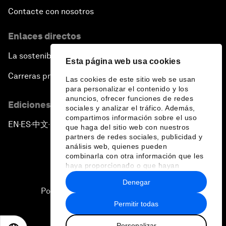
Contacte con nosotros
Enlaces directos
La sostenibilidad en el Foro
Esta página web usa cookies
Carreras profesionales
Las cookies de este sitio web se usan
para personalizar el contenido y los
anuncios, ofrecer funciones de redes
Ediciones en otros idiomas
sociales y analizar el tráfico. Además,
compartimos información sobre el uso
EN
ES
中文
日本語
▪
▪
▪
que haga del sitio web con nuestros
partners de redes sociales, publicidad y
análisis web, quienes pueden
combinarla con otra información que les
haya proporcionado o que hayan
recopilado a partir del uso que haya
Denegar
hecho de sus servicios.
Política de privacidad y normas de uso
Permitir todas
Sitemap
Personalizar