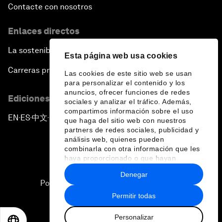
Contacte con nosotros
Enlaces directos
La sostenibilidad en el Foro
Esta página web usa cookies
Carreras profesionales
Las cookies de este sitio web se usan
para personalizar el contenido y los
anuncios, ofrecer funciones de redes
Ediciones en otros idiomas
sociales y analizar el tráfico. Además,
compartimos información sobre el uso
EN
ES
中文
日本語
▪
▪
▪
que haga del sitio web con nuestros
partners de redes sociales, publicidad y
análisis web, quienes pueden
combinarla con otra información que les
haya proporcionado o que hayan
recopilado a partir del uso que haya
Denegar
hecho de sus servicios.
Política de privacidad y normas de uso
Permitir todas
Sitemap
Personalizar
©
2026
Foro Económico Mundial
EN
ES
中文
日本語