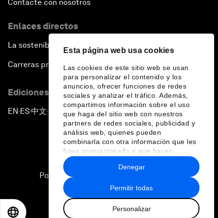
Contacte con nosotros
Enlaces directos
La sostenibilidad en el Foro
Esta página web usa cookies
Carreras profesionales
Las cookies de este sitio web se usan
para personalizar el contenido y los
anuncios, ofrecer funciones de redes
Ediciones en otros idiomas
sociales y analizar el tráfico. Además,
compartimos información sobre el uso
EN
ES
中文
日本語
▪
▪
▪
que haga del sitio web con nuestros
partners de redes sociales, publicidad y
análisis web, quienes pueden
combinarla con otra información que les
haya proporcionado o que hayan
recopilado a partir del uso que haya
Denegar
hecho de sus servicios.
Política de privacidad y normas de uso
Permitir todas
Sitemap
Personalizar
©
2026
Foro Económico Mundial
EN
ES
中文
日本語