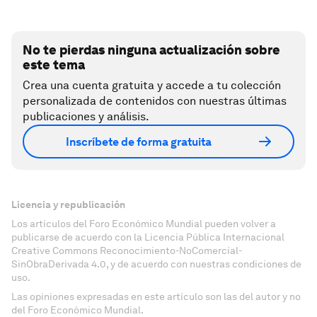
No te pierdas ninguna actualización sobre
este tema
Crea una cuenta gratuita y accede a tu colección
personalizada de contenidos con nuestras últimas
publicaciones y análisis.
Inscríbete de forma gratuita
Licencia y republicación
Los artículos del Foro Económico Mundial pueden volver a
publicarse de acuerdo con la Licencia Pública Internacional
Creative Commons Reconocimiento-NoComercial-
SinObraDerivada 4.0, y de acuerdo con nuestras condiciones de
uso.
Las opiniones expresadas en este artículo son las del autor y no
del Foro Económico Mundial.