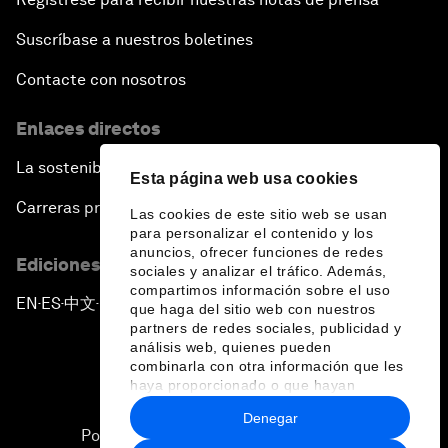
Suscríbase a nuestros boletines
Contacte con nosotros
Enlaces directos
La sostenibilidad en el Foro
Esta página web usa cookies
Carreras profesionales
Las cookies de este sitio web se usan
para personalizar el contenido y los
anuncios, ofrecer funciones de redes
Ediciones en otros idiomas
sociales y analizar el tráfico. Además,
compartimos información sobre el uso
EN
ES
中文
日本語
▪
▪
▪
que haga del sitio web con nuestros
partners de redes sociales, publicidad y
análisis web, quienes pueden
combinarla con otra información que les
haya proporcionado o que hayan
recopilado a partir del uso que haya
Denegar
hecho de sus servicios.
Política de privacidad y normas de uso