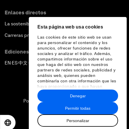
Enlaces directos
La sostenibilidad en el Foro
Esta página web usa cookies
Carreras profesionales
Las cookies de este sitio web se usan
para personalizar el contenido y los
anuncios, ofrecer funciones de redes
Ediciones en otros idiomas
sociales y analizar el tráfico. Además,
compartimos información sobre el uso
EN
ES
中文
日本語
▪
▪
▪
que haga del sitio web con nuestros
partners de redes sociales, publicidad y
análisis web, quienes pueden
combinarla con otra información que les
haya proporcionado o que hayan
recopilado a partir del uso que haya
Denegar
hecho de sus servicios.
Política de privacidad y normas de uso
Permitir todas
Sitemap
Personalizar
©
2026
Foro Económico Mundial
EN
ES
中文
日本語