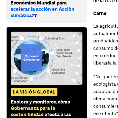
de la ONU e
Económico Mundial para
acelerar la acción en Acción
Carne
climática?
?
La agricult
actualment
producidas 
consumo de
esto reduci
liberaría l
"No queremo
ecologista 
adaptación 
LA VISIÓN GLOBAL
clima como
Explora y monitorea cómo
consumieran
Gobernanza para la
ese efecto"
sostenibilidad
afecta a las