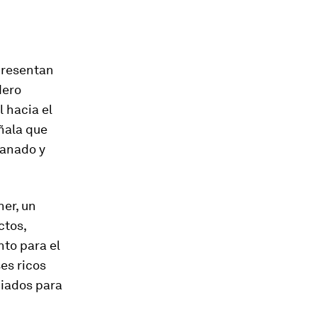
epresentan
dero
 hacia el
ñala que
ganado y
ner, un
ctos,
nto para el
es ricos
piados para