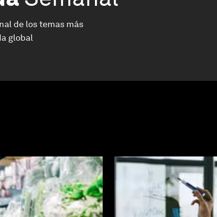
nal de los temas más
a global