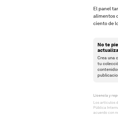
El panel ta
alimentos 
ciento de l
No te pi
actualiz
Crea una c
tu colecci
contenido
publicacio
Licencia y rep
Los artículos 
Pública Inter
acuerdo con n