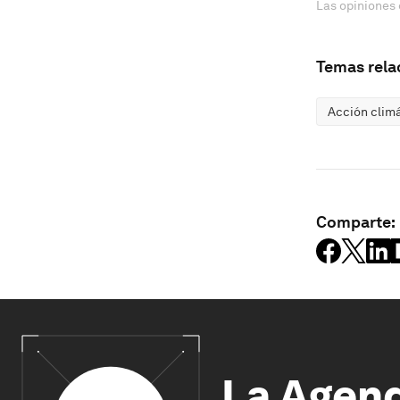
Las opiniones 
Temas rela
Acción clim
Comparte:
La Agen