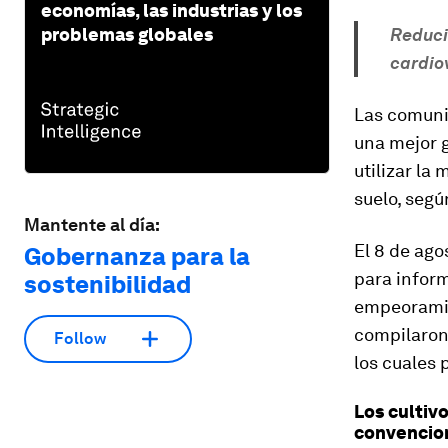
economías, las industrias y los
problemas globales
Reduci
cardio
Las comuni
una mejor g
utilizar la
suelo, segú
Mantente al día:
El 8 de ago
Gobernanza para la
para infor
sostenibilidad
empeoramie
compilaron
Follow
los cuales 
Los cultiv
convencio