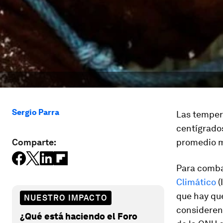
Sergio Parra
Las tempera
centígrados
Comparte:
promedio m
Para comba
Climático
(
que hay que
NUESTRO IMPACTO
consideren
¿Qué está haciendo el Foro