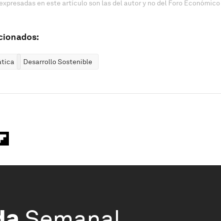
expresadas en este artículo son las del autor y no del Foro Económico
cionados:
ática
Desarrollo Sostenible
da
Semanal