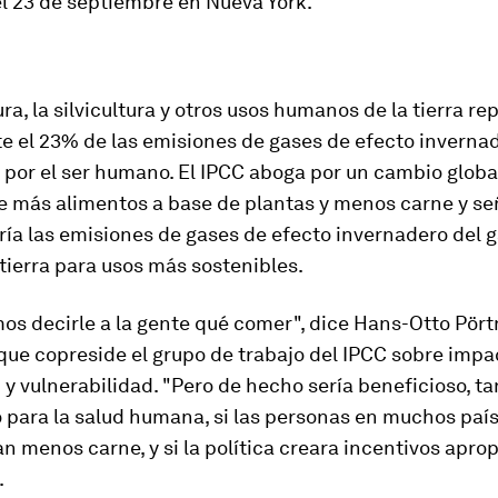
l 23 de septiembre en Nueva York.
ura, la silvicultura y otros usos humanos de la tierra r
e el 23% de las emisiones de gases de efecto inverna
por el ser humano. El IPCC aboga por un cambio global
 más alimentos a base de plantas y menos carne y se
ría las emisiones de gases de efecto invernadero del 
a tierra para usos más sostenibles.
s decirle a la gente qué comer", dice Hans-Otto Pört
que copreside el grupo de trabajo del IPCC sobre impa
y vulnerabilidad. "Pero de hecho sería beneficioso, ta
 para la salud humana, si las personas en muchos país
 menos carne, y si la política creara incentivos apro
.