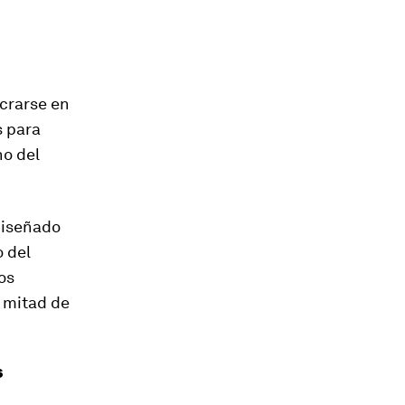
crarse en
s para
no del
 diseñado
 del
os
 mitad de
s