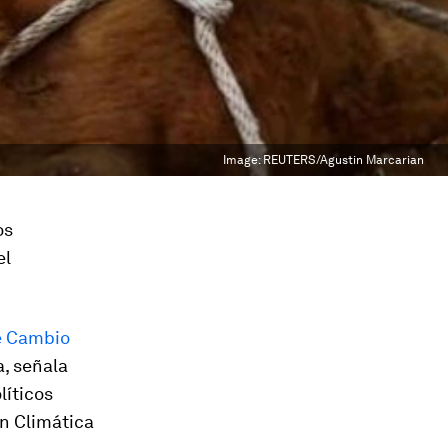
Image:
REUTERS/Agustin Marcarian
os
el
e Cambio
a, señala
líticos
n Climática