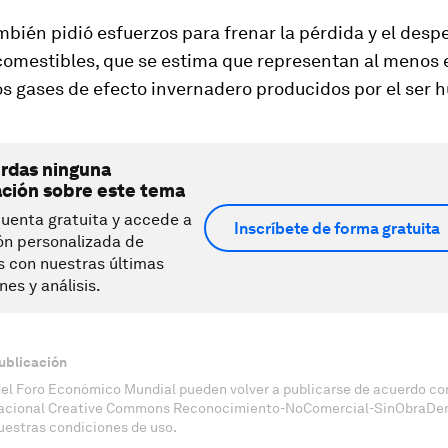
mbién pidió esfuerzos para frenar la pérdida y el desp
comestibles, que se estima que representan al menos e
os gases de efecto invernadero producidos por el ser 
erdas ninguna
ación sobre este tema
uenta gratuita y accede a
Inscríbete de forma gratuita
ón personalizada de
s con nuestras últimas
nes y análisis.
ublicación
del Foro Económico Mundial pueden volver a publicarse de acuerdo con
nacional Creative Commons Reconocimiento-NoComercial-SinObraDeri
uestras condiciones de uso.