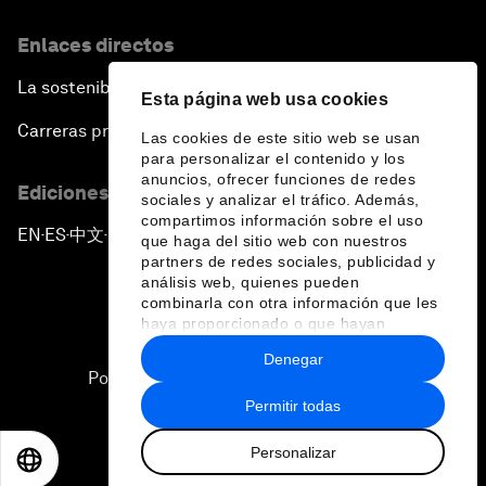
Enlaces directos
La sostenibilidad en el Foro
Esta página web usa cookies
Carreras profesionales
Las cookies de este sitio web se usan
para personalizar el contenido y los
anuncios, ofrecer funciones de redes
Ediciones en otros idiomas
sociales y analizar el tráfico. Además,
compartimos información sobre el uso
EN
ES
中文
日本語
▪
▪
▪
que haga del sitio web con nuestros
partners de redes sociales, publicidad y
análisis web, quienes pueden
combinarla con otra información que les
haya proporcionado o que hayan
recopilado a partir del uso que haya
Denegar
hecho de sus servicios.
Política de privacidad y normas de uso
Permitir todas
Sitemap
Personalizar
©
2026
Foro Económico Mundial
EN
ES
中文
日本語