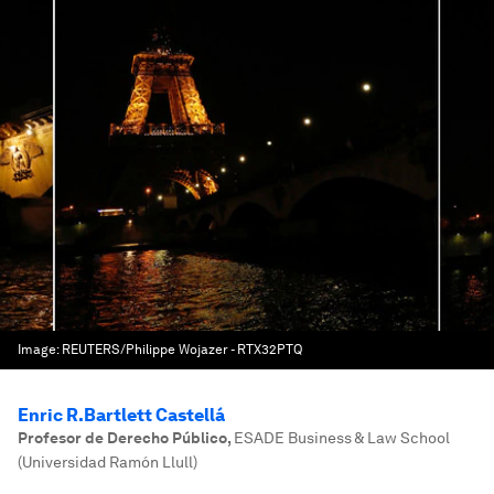
Image:
REUTERS/Philippe Wojazer - RTX32PTQ
Enric R.Bartlett Castellá
Profesor de Derecho Público
,
ESADE Business & Law School
(Universidad Ramón Llull)