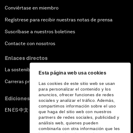
Conviértase en miembro
Regístrese para recibir nuestras notas de prensa
Suscríbase a nuestros boletines
Contacte con nosotros
Enlaces directos
La sostenibilidad en el Foro
Esta página web usa cookies
Carreras profesionales
Las cookies de este sitio web se usan
para personalizar el contenido y los
anuncios, ofrecer funciones de redes
Ediciones en otros idiomas
sociales y analizar el tráfico. Además,
compartimos información sobre el uso
EN
ES
中文
日本語
▪
▪
▪
que haga del sitio web con nuestros
partners de redes sociales, publicidad y
análisis web, quienes pueden
combinarla con otra información que les