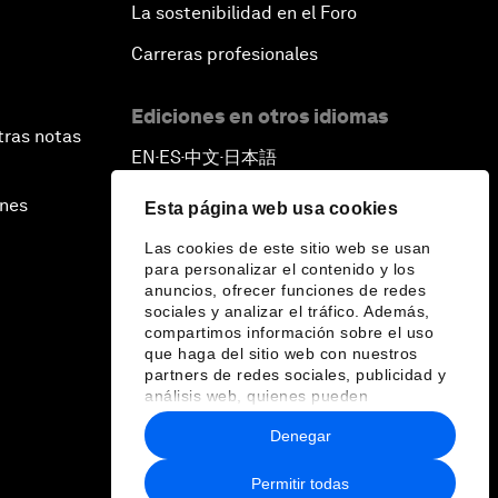
La sostenibilidad en el Foro
Carreras profesionales
Ediciones en otros idiomas
tras notas
EN
ES
中文
日本語
▪
▪
▪
ines
Esta página web usa cookies
Las cookies de este sitio web se usan
para personalizar el contenido y los
anuncios, ofrecer funciones de redes
sociales y analizar el tráfico. Además,
compartimos información sobre el uso
que haga del sitio web con nuestros
partners de redes sociales, publicidad y
análisis web, quienes pueden
combinarla con otra información que les
Denegar
haya proporcionado o que hayan
recopilado a partir del uso que haya
hecho de sus servicios.
Permitir todas