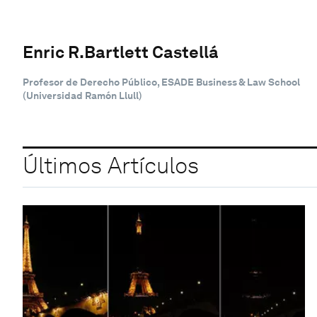
Enric R.Bartlett Castellá
Profesor de Derecho Público, ESADE Business & Law School
(Universidad Ramón Llull)
Últimos Artículos