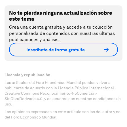
No te pierdas ninguna actualización sobre
este tema
Crea una cuenta gratuita y accede a tu colección
personalizada de contenidos con nuestras últimas
publicaciones y análisis.
Inscríbete de forma gratuita
Licencia y republicación
Los artículos del Foro Económico Mundial pueden volver a
publicarse de acuerdo con la Licencia Pública Internacional
Creative Commons Reconocimiento-NoComercial-
SinObraDerivada 4.0, y de acuerdo con nuestras condiciones de
uso.
Las opiniones expresadas en este artículo son las del autor y no
del Foro Económico Mundial.