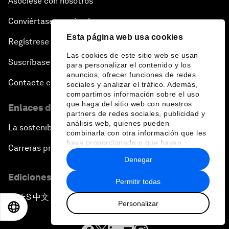
Asóciese con nosotros
Conviértase en miembro
Esta página web usa cookies
Regístrese para recibir nuestras notas de prensa
Las cookies de este sitio web se usan
Suscríbase a nuestros boletines
para personalizar el contenido y los
anuncios, ofrecer funciones de redes
Contacte con nosotros
sociales y analizar el tráfico. Además,
compartimos información sobre el uso
que haga del sitio web con nuestros
Enlaces directos
partners de redes sociales, publicidad y
análisis web, quienes pueden
La sostenibilidad en el Foro
combinarla con otra información que les
haya proporcionado o que hayan
Carreras profesionales
recopilado a partir del uso que haya
Denegar
hecho de sus servicios.
Ediciones en otros idiomas
Permitir todas
EN
ES
中文
日本語
▪
▪
▪
Personalizar
EN
ES
中文
日本語