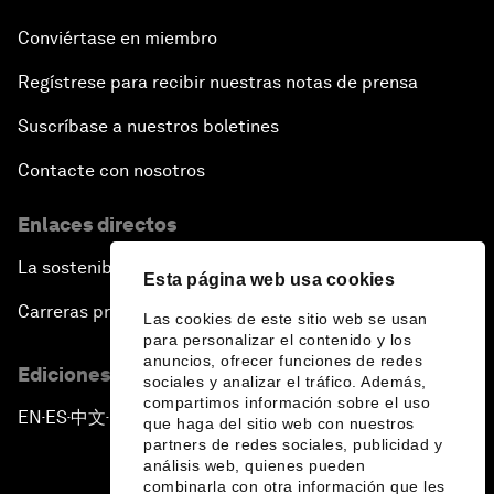
Conviértase en miembro
Regístrese para recibir nuestras notas de prensa
Suscríbase a nuestros boletines
Contacte con nosotros
Enlaces directos
La sostenibilidad en el Foro
Esta página web usa cookies
Carreras profesionales
Las cookies de este sitio web se usan
para personalizar el contenido y los
anuncios, ofrecer funciones de redes
Ediciones en otros idiomas
sociales y analizar el tráfico. Además,
compartimos información sobre el uso
EN
ES
中文
日本語
▪
▪
▪
que haga del sitio web con nuestros
partners de redes sociales, publicidad y
análisis web, quienes pueden
combinarla con otra información que les