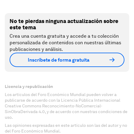
No te pierdas ninguna actualización sobre
este tema
Crea una cuenta gratuita y accede a tu colección
personalizada de contenidos con nuestras últimas
publicaciones y análisis.
Inscríbete de forma gratuita
Licencia y republicación
Los artículos del Foro Económico Mundial pueden volver a
publicarse de acuerdo con la Licencia Pública Internacional
Creative Commons Reconocimiento-NoComercial-
SinObraDerivada 4.0, y de acuerdo con nuestras condiciones de
uso.
Las opiniones expresadas en este artículo son las del autor y no
del Foro Económico Mundial.