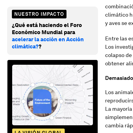
combinació
NUESTRO IMPACTO
climático 
y aves se e
¿Qué está haciendo el Foro
Económico Mundial para
Entre las e
acelerar la acción en Acción
climática?
?
Los investi
colapso de
obtener al
Demasiado 
Los animal
reproducir
La mayoría 
simplement
cambia ráp
LA VISIÓN GLOBAL