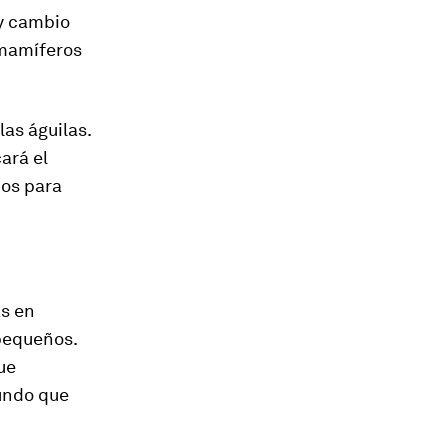
 y cambio
 mamíferos
as águilas.
ará el
nos para
s en
pequeños.
ue
undo que