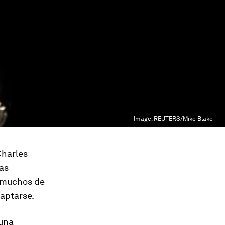
Image:
REUTERS/Mike Blake
Charles
as
e muchos de
aptarse.
una