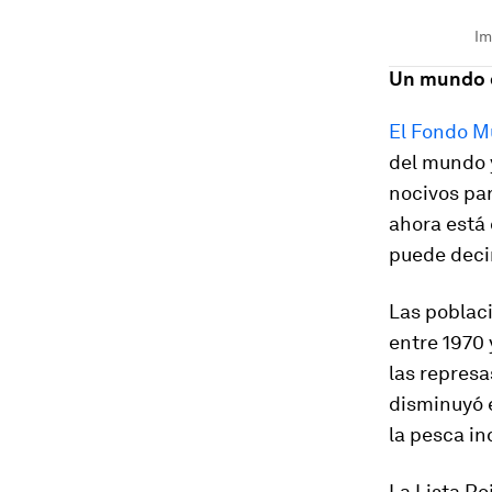
Im
Un mundo 
El Fondo M
del mundo 
nocivos par
ahora está 
puede decir
Las poblac
entre 1970 
las represa
disminuyó 
la pesca in
La Lista Ro