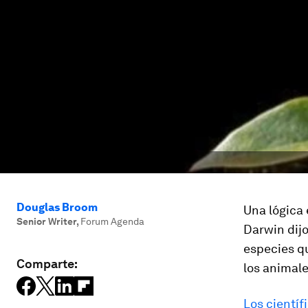
Douglas Broom
Una lógica 
Senior Writer
,
Forum Agenda
Darwin dij
especies qu
Comparte:
los animal
Los cientí