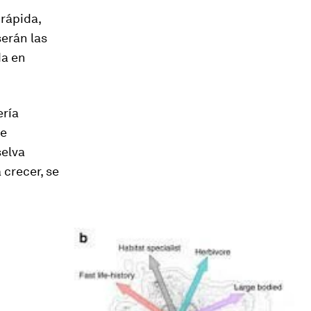
rápida,
serán las
da en
ería
se
selva
 crecer, se