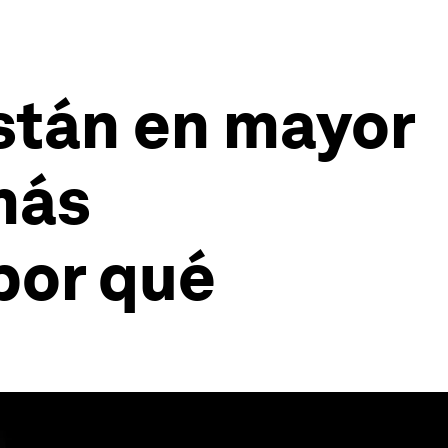
stán en mayor
más
por qué