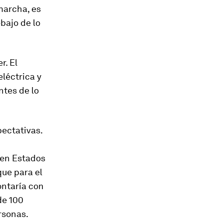
marcha, es
bajo de lo
r. El
léctrica y
ntes de lo
pectativas.
 en Estados
que para el
ontaría con
de 100
rsonas.