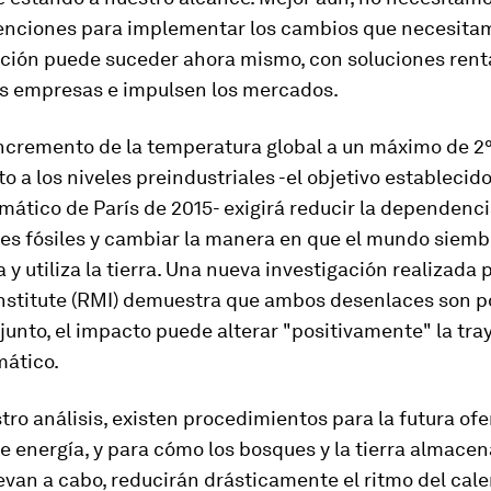
enciones para implementar los cambios que necesitam
ción puede suceder ahora mismo, con soluciones rent
as empresas e impulsen los mercados.
incremento de la temperatura global a un máximo de 2°
o a los niveles preindustriales -el objetivo establecido
mático de París de 2015- exigirá reducir la dependenc
s fósiles y cambiar la manera en que el mundo siembr
 y utiliza la tierra. Una nueva investigación realizada 
nstitute (RMI) demuestra que ambos desenlaces son po
junto, el impacto puede alterar "positivamente" la tra
mático.
ro análisis, existen procedimientos para la futura ofe
 energía, y para cómo los bosques y la tierra almace
llevan a cabo, reducirán drásticamente el ritmo del cal