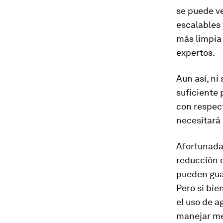
se puede v
escalables 
más limpia
expertos.
Aun así, ni
suficiente
con respect
necesitará 
Afortunadam
reducción d
pueden guar
Pero si bie
el uso de a
manejar mej