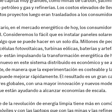
de capital muy grandes, como minas de carbón, yacim
 petróleo y gas y refinerías. Los costos elevados de llev
tos proyectos luego eran trasladados a los consumido
rario, en el mercado energético de hoy, los consumidor
. Consideremos lo fácil que es instalar paneles solare
algo que se puede hacer en un solo día. Millones de p
élulas fotovoltaicas, turbinas eólicas, baterías y arte
s- están impulsando la transformación energética de 
 nuevo en este sistema distribuido es económico y se 
e, de manera que la experimentación es costeable y l
 puede mejorar rápidamente. El resultado es un gran 
es globales, con una mayor innovación y nuevos mode
ue están ayudando a alcanzar economías de escala.
 de la revolución de energía limpia tiene más en comú
óviles y con las laptops que con las minas y las refin