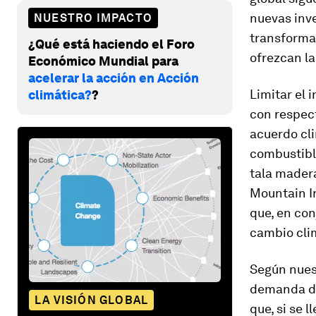
nuevas inv
NUESTRO IMPACTO
transforma
¿Qué está haciendo el Foro
ofrezcan l
Económico Mundial para
acelerar la acción en Acción
Limitar el 
climática?
?
con respect
acuerdo cli
combustible
tala madera
Mountain I
que, en con
cambio cli
Según nuest
demanda de
LA VISIÓN GLOBAL
que, si se 