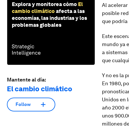
Explora y monitorea cómo
El
Al acelerar
cambio climático
afecta a las
posible red
economías, las industrias y los
que podría
problemas globales
Este escena
mundo ya e
a sistemas 
que cualqui
Y no es la 
Mantente al día:
En 1980, p
El cambio climático
pronosticar
Unidos en l
Follow
año 2000 e
unos 900.00
millones de