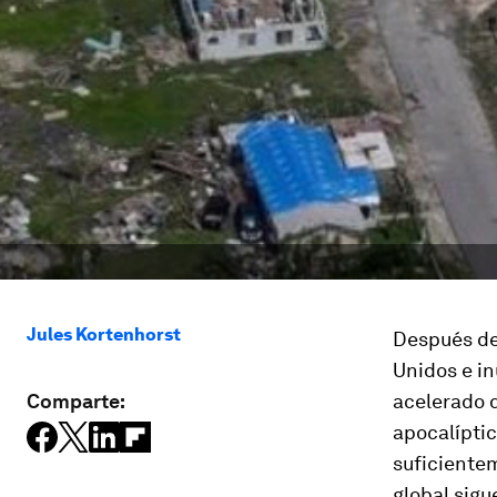
Jules Kortenhorst
Después de
Unidos e in
Comparte:
acelerado d
apocalíptic
suficiente
global sigu