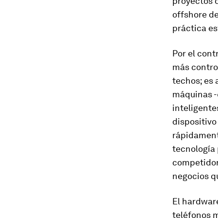
proyectos 
offshore de
práctica es
Por el cont
más control
techos; es 
máquinas -c
inteligente
dispositivo
rápidament
tecnología
competidor
negocios q
El hardware
teléfonos m