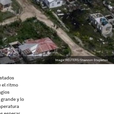
Image:
REUTERS/Shannon Stapleton
Estados
 el ritmo
agios
 grande y lo
mperatura
os esperar