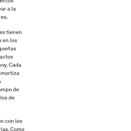
ientos
ar a la
res.
es tienen
s en los
equeñas
factos
hoy. Cada
amortiza
a
campo de
los de
n con los
erías. Como