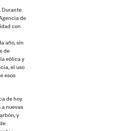
s. Durante
 Agencia de
cidad con
a año, sin
as de
a eólica y
cia, el uso
e esos
ica de hoy
s a nuevas
arbón, y
 de