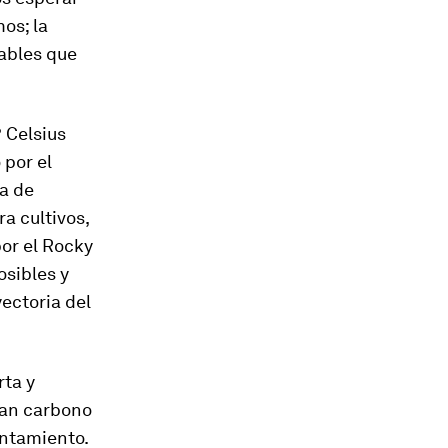
os; la
ables que
 Celsius
 por el
ia de
a cultivos,
por el Rocky
sibles y
yectoria del
rta y
nan carbono
entamiento.