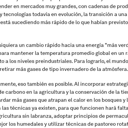
ender en mercados muy grandes, con cadenas de pro
y tecnologías todavía en evolución, la transición a una
 está sucediendo más rápido de lo que habían previs
 siquiera un cambio rápido hacia una energía "más ver
 para mantener la temperatura promedio global en un r
o a los niveles preindustriales. Para lograrlo, el mun
retirar más gases de tipo invernadero de la atmósfera
ente, eso también es posible. Al incorporar estrateg
e carbono en la agricultura y la conservación de la tier
dar más gases que atrapan el calor en los bosques y l
n las técnicas ya existen, para que funcionen hará fal
gricultura sin labranza, adoptar principios de permacul
or los humedales y utilizar técnicas de pastoreo rotat