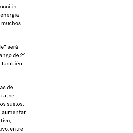
ducción
 energía
to muchos
de" será
ango de 2°
do también
.
ias de
ra, se
os suelos.
ta aumentar
tivo,
ivo, entre