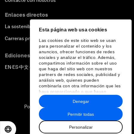
Contacte con nosotros
Enlaces directos
La sostenibilidad en el Foro
Esta página web usa cookies
Carreras profesionales
Las cookies de este sitio web se usan
para personalizar el contenido y los
anuncios, ofrecer funciones de redes
Ediciones en otros idiomas
sociales y analizar el tráfico. Además,
compartimos información sobre el uso
EN
ES
中文
日本語
▪
▪
▪
que haga del sitio web con nuestros
partners de redes sociales, publicidad y
análisis web, quienes pueden
combinarla con otra información que les
haya proporcionado o que hayan
recopilado a partir del uso que haya
Denegar
hecho de sus servicios.
Política de privacidad y normas de uso
Permitir todas
Sitemap
Personalizar
©
2026
Foro Económico Mundial
EN
ES
中文
日本語