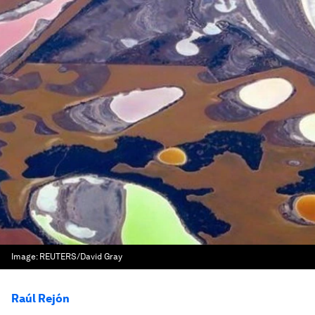
Image:
REUTERS/David Gray
Raúl Rejón