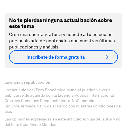
No te pierdas ninguna actualización sobre
este tema
Crea una cuenta gratuita y accede a tu colección
personalizada de contenidos con nuestras últimas
publicaciones y análisis.
Inscríbete de forma gratuita
Licencia y republicación
Los artículos del Foro Económico Mundial pueden volver a
publicarse de acuerdo con la Licencia Pública Internacional
Creative Commons Reconocimiento-NoComercial-
SinObraDerivada 4.0, y de acuerdo con nuestras condiciones de
uso.
Las opiniones expresadas en este artículo son las del autor y no
del Foro Económico Mundial.