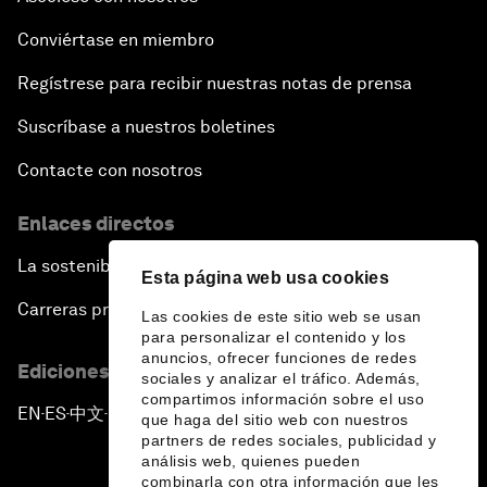
Conviértase en miembro
Regístrese para recibir nuestras notas de prensa
Suscríbase a nuestros boletines
Contacte con nosotros
Enlaces directos
La sostenibilidad en el Foro
Esta página web usa cookies
Carreras profesionales
Las cookies de este sitio web se usan
para personalizar el contenido y los
anuncios, ofrecer funciones de redes
Ediciones en otros idiomas
sociales y analizar el tráfico. Además,
compartimos información sobre el uso
EN
ES
中文
日本語
▪
▪
▪
que haga del sitio web con nuestros
partners de redes sociales, publicidad y
análisis web, quienes pueden
combinarla con otra información que les