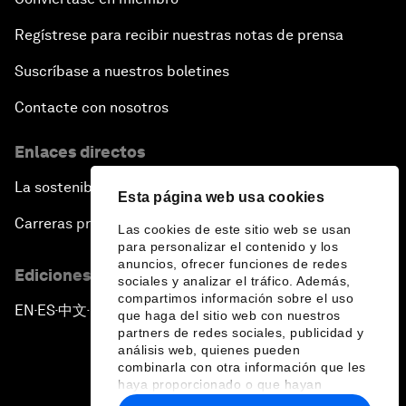
Regístrese para recibir nuestras notas de prensa
Suscríbase a nuestros boletines
Contacte con nosotros
Enlaces directos
La sostenibilidad en el Foro
Esta página web usa cookies
Carreras profesionales
Las cookies de este sitio web se usan
para personalizar el contenido y los
anuncios, ofrecer funciones de redes
Ediciones en otros idiomas
sociales y analizar el tráfico. Además,
compartimos información sobre el uso
EN
ES
中文
日本語
▪
▪
▪
que haga del sitio web con nuestros
partners de redes sociales, publicidad y
análisis web, quienes pueden
combinarla con otra información que les
haya proporcionado o que hayan
recopilado a partir del uso que haya