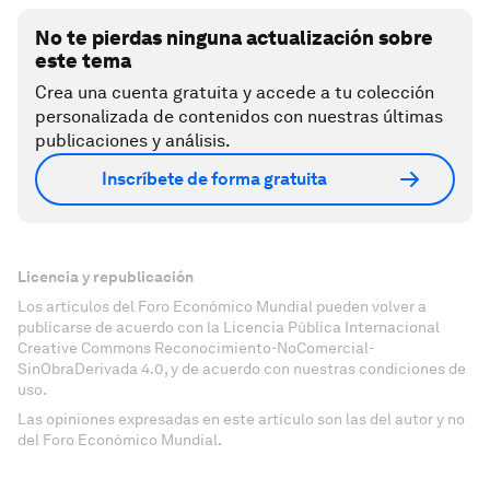
No te pierdas ninguna actualización sobre
este tema
Crea una cuenta gratuita y accede a tu colección
personalizada de contenidos con nuestras últimas
publicaciones y análisis.
Inscríbete de forma gratuita
Licencia y republicación
Los artículos del Foro Económico Mundial pueden volver a
publicarse de acuerdo con la Licencia Pública Internacional
Creative Commons Reconocimiento-NoComercial-
SinObraDerivada 4.0, y de acuerdo con nuestras condiciones de
uso.
Las opiniones expresadas en este artículo son las del autor y no
del Foro Económico Mundial.