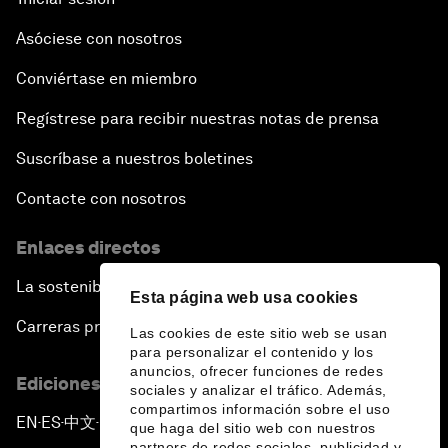
Asóciese con nosotros
Conviértase en miembro
Regístrese para recibir nuestras notas de prensa
Suscríbase a nuestros boletines
Contacte con nosotros
Enlaces directos
La sostenibilidad en el Foro
Esta página web usa cookies
Carreras profesionales
Las cookies de este sitio web se usan
para personalizar el contenido y los
anuncios, ofrecer funciones de redes
Ediciones en otros idiomas
sociales y analizar el tráfico. Además,
compartimos información sobre el uso
EN
ES
中文
日本語
▪
▪
▪
que haga del sitio web con nuestros
partners de redes sociales, publicidad y