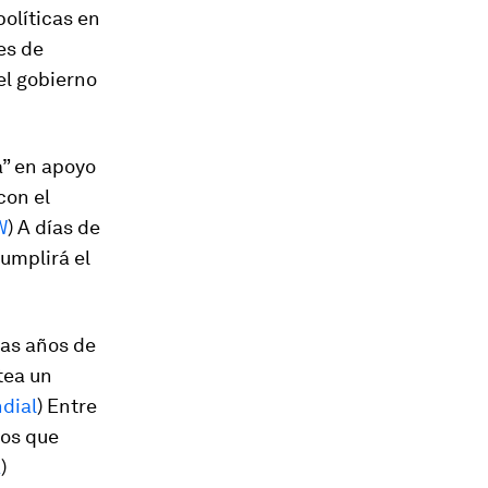
políticas en
es de
el gobierno
” en apoyo
con el
W
) A días de
cumplirá el
as años de
tea un
dial
) Entre
los que
a
)