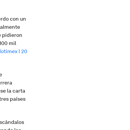
rdo con un
cialmente
 pidieron
100 mil
otimex l 20
e
rrera
se la carta
tres países
escándalos