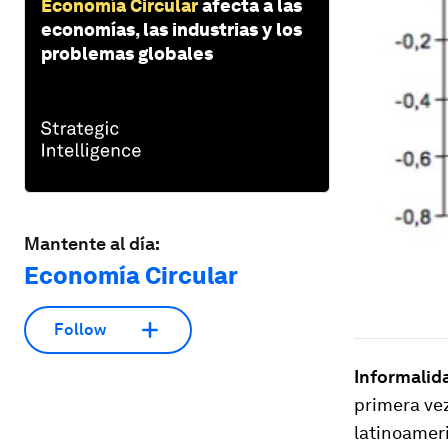
Economía Circular
afecta a las
economías, las industrias y los
problemas globales
Mantente al día:
Economía Circular
Follow
Informalid
primera vez
latinoameri