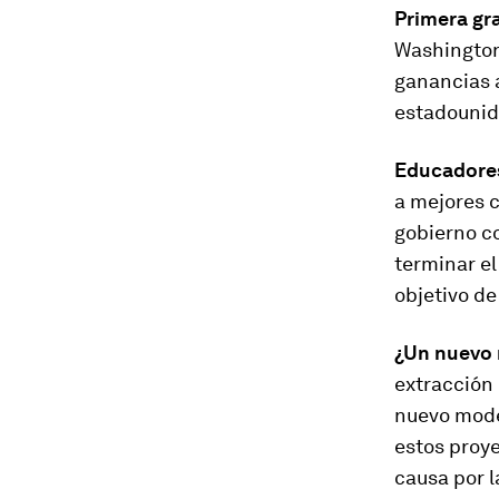
Primera gr
Washington
ganancias 
estadounid
Educadores
a mejores c
gobierno co
terminar el
objetivo de
¿Un nuevo 
extracción 
nuevo model
estos proye
causa por l