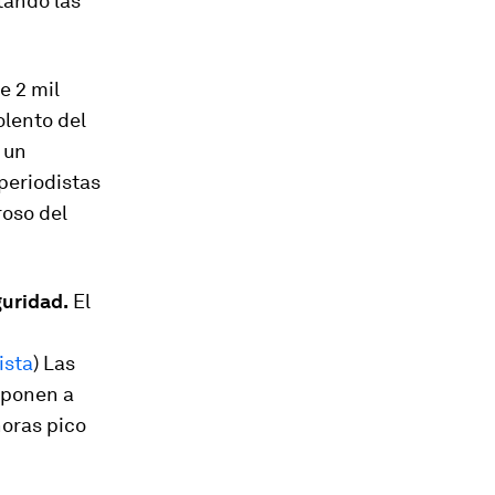
tando las
 2 mil
olento del
 un
periodistas
roso del
uridad.
El
ista
) Las
 ponen a
horas pico