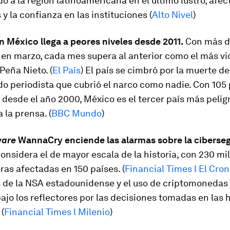
 a la región latinoamericana en el último lustro, afec
 y la confianza en las instituciones (
Alto Nivel
)
n México llega a peores niveles desde 2011.
Con más de
en marzo, cada mes supera al anterior como el más vi
Peña Nieto. (
El País
) El país se cimbró por la muerte de
o periodista que cubrió el narco como nadie. Con 105 
desde el año 2000, México es el tercer país más pelig
la prensa. (
BBC Mundo
)
are
WannaCry enciende las alarmas sobre la ciberseg
onsidera el de mayor escala de la historia, con 230 mil
as afectadas en 150 países. (
Financial Times l El Cron
 de la NSA estadounidense y el uso de criptomonedas
ajo los reflectores por las decisiones tomadas en las 
 (
Financial Times l Milenio
)