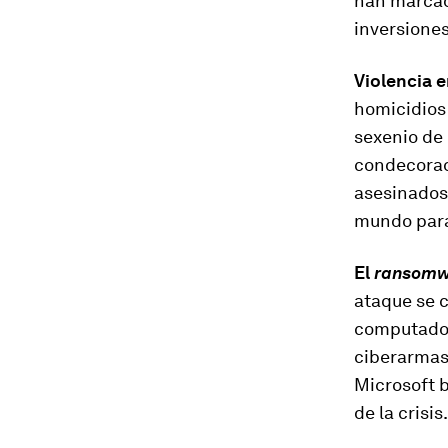
han marcado
inversiones
Violencia e
homicidios 
sexenio de 
condecorad
asesinados 
mundo para 
El
ransomw
ataque se c
computador
ciberarmas
Microsoft b
de la crisis.