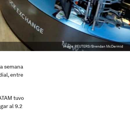
Image:
REUTERS/Brendan McDermid
 la semana
ial, entre
LATAM tuvo
gar al 9.2