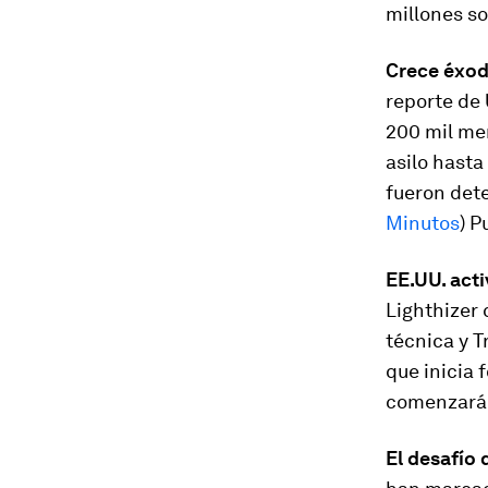
millones so
Crece éxod
reporte de 
200 mil me
asilo hasta
fueron dete
Minutos
) P
EE.UU. act
Lighthizer 
técnica y T
que inicia 
comenzarán
El desafío 