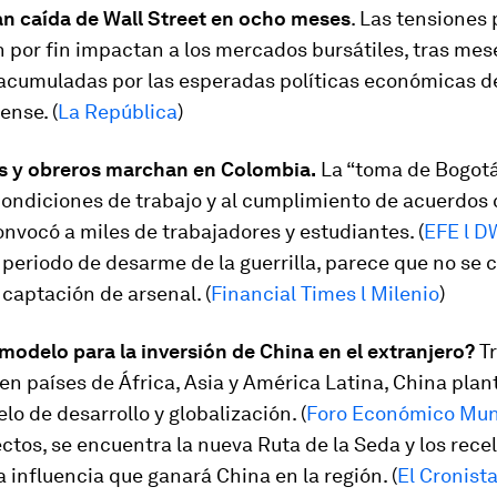
an caída de Wall Street en ocho meses
. Las tensiones 
 por fin impactan a los mercados bursátiles, tras mes
acumuladas por las esperadas políticas económicas d
ense. (
La República
)
 y obreros marchan en Colombia.
La “toma de Bogotá
ondiciones de trabajo y al cumplimiento de acuerdos 
nvocó a miles de trabajadores y estudiantes. (
EFE l D
 periodo de desarme de la guerrilla, parece que no se 
 captación de arsenal. (
Financial Times l Milenio
)
modelo para la inversión de China en el extranjero?
Tr
en países de África, Asia y América Latina, China plan
o de desarrollo y globalización. (
Foro Económico Mun
ctos, se encuentra la nueva Ruta de la Seda y los rece
a influencia que ganará China en la región. (
El Cronist