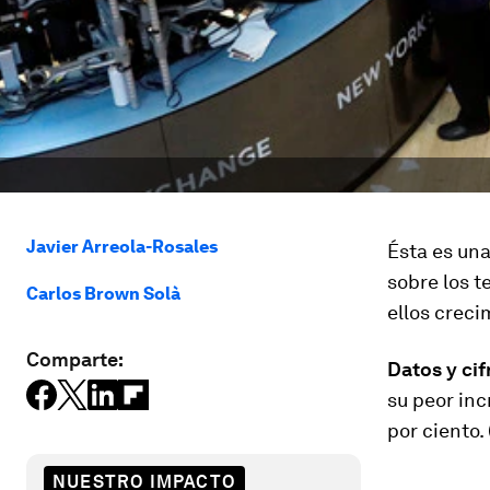
Javier Arreola-Rosales
Ésta es una
sobre los t
Carlos Brown Solà
ellos creci
Comparte:
Datos y cif
su peor inc
por ciento. 
NUESTRO IMPACTO