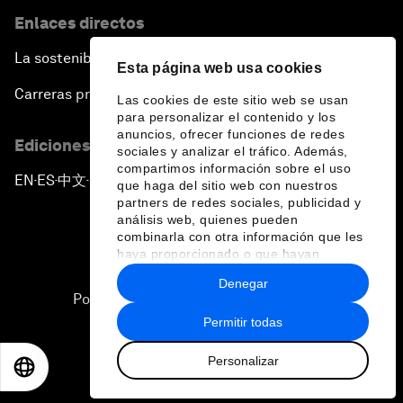
Enlaces directos
La sostenibilidad en el Foro
Esta página web usa cookies
Carreras profesionales
Las cookies de este sitio web se usan
para personalizar el contenido y los
anuncios, ofrecer funciones de redes
Ediciones en otros idiomas
sociales y analizar el tráfico. Además,
compartimos información sobre el uso
EN
ES
中文
日本語
▪
▪
▪
que haga del sitio web con nuestros
partners de redes sociales, publicidad y
análisis web, quienes pueden
combinarla con otra información que les
haya proporcionado o que hayan
recopilado a partir del uso que haya
Denegar
hecho de sus servicios.
Política de privacidad y normas de uso
Permitir todas
Sitemap
Personalizar
©
2026
Foro Económico Mundial
EN
ES
中文
日本語