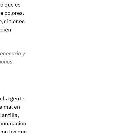
o que es
e colores.
, si tienes
mbién
necesario y
 manos
ucha gente
sa mal en
antilla,
omunicación
con los que