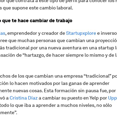
 que contrata a este tipo de perfil para conocer los 
s que supone este cambio laboral.
o que te hace cambiar de trabajo
ías
, emprendedor y creador de
Startupxplore
e inverso
 cree que muchas personas que cambian una proyecció
s tradicional por una nueva aventura en una startup 
nsación de “hartazgo, de hacer siempre lo mismo y de 
uchos de los que cambian una empresa “tradicional” p
ción lo hacen motivados por las ganas de aprender
nte nuevas cosas. Esta formación sin pausa fue, por 
evó a
Cristina Díaz
a cambiar su puesto en Yelp por
Upp
todo lo que iba a aprender a muchos niveles, no sólo
lmente”.