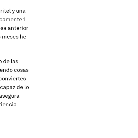
ritel y una
icamente 1
sa anterior
s meses he
 de las
iendo cosas
conviertes
 capaz de lo
 asegura
riencia