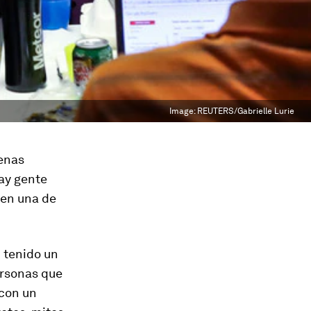
Image:
REUTERS/Gabrielle Lurie
enas
ay gente
 en una de
 tenido un
ersonas que
 con un