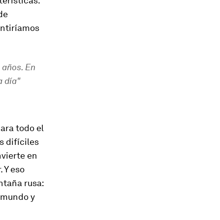
erísticas.
de
entiríamos
 años. En
a día"
ara todo el
 difíciles
nvierte en
 Y eso
ntaña rusa:
l mundo y