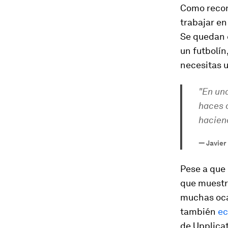
Como recon
trabajar en
Se quedan c
un futbolín
necesitas 
"En una
haces c
haciend
—
Javier
Pese a que
que muestre
muchas ocas
también
ec
de Upplicat