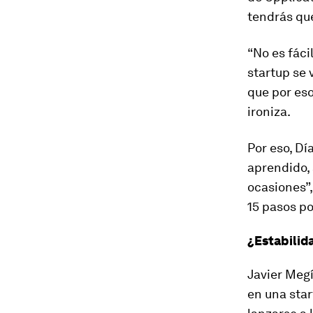
tendrás que
“No es fáci
startup se 
que por eso
ironiza.
Por eso, Dí
aprendido,
ocasiones”,
15 pasos po
¿Estabilid
Javier Megí
en una star