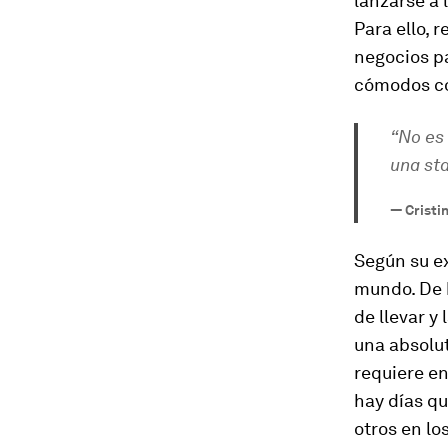
lanzarse a 
Para ello, 
negocios pa
cómodos con
“No es 
una sta
—
Cristi
Según su ex
mundo. De h
de llevar y
una absolut
requiere en
hay días qu
otros en lo