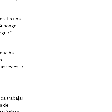
os. En una
“Supongo
guir”,
 que ha
s
as veces, ir
ica trabajar
es de