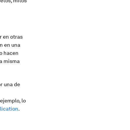
retos, mitos
r en otras
n en una
lo hacen
la misma
or una de
ejemplo, lo
lication
.