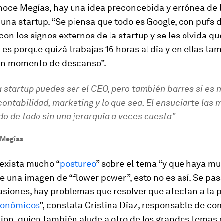
oce Megías, hay una idea preconcebida y errónea de l
 una startup. “Se piensa que todo es Google, con pufs d
on los signos externos de la startup y se les olvida que
, es porque quizá trabajas 16 horas al día y en ellas ta
un momento de descanso”.
 startup puedes ser el CEO, pero también barres si es 
ontabilidad, marketing y lo que sea. El ensuciarte las
o de todo sin una jerarquía a veces cuesta"
 Megías
 exista mucho “
postureo
” sobre el tema “y que haya m
 una imagen de “flower power”, esto no es así. Se pa
iones, hay problemas que resolver que afectan a la pl
onómicos
”, constata Cristina Díaz, responsable de c
ion, quien también alude a otro de los grandes temas 