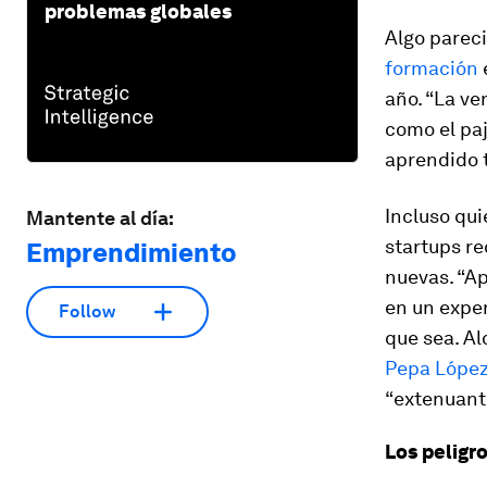
problemas globales
Algo parec
formación
año. “La ve
como el pa
aprendido t
Incluso qu
Mantente al día:
startups r
Emprendimiento
nuevas. “A
en un exper
Follow
que sea. Al
Pepa Lópe
“extenuante
Los peligr