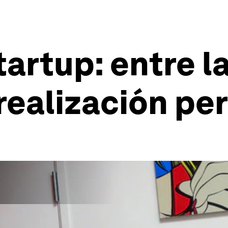
tartup: entre l
 realización pe