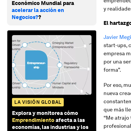
emprendedor
Económico Mundial para
y realidade
acelerar la acción en
Negocios?
?
El hartazg
Javier Meg
start-ups,
empresa má
por una se
forma”.
Por eso, m
nueva crea
constanteme
LA VISIÓN GLOBAL
que más ll
Explora y monitorea cómo
“Me atrajo 
Emprendimiento
afecta a las
profesiona
economías, las industrias y los