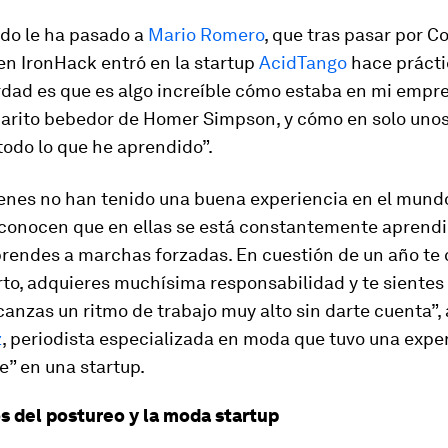
ido le ha pasado a
Mario Romero
, que tras pasar por Co
en IronHack entró en la startup
AcidTango
hace práct
rdad es que es algo increíble cómo estaba en mi empre
jarito bebedor de Homer Simpson, y cómo en solo uno
odo lo que he aprendido”.
ienes no han tenido una buena experiencia en el mundo
econocen que en ellas se está constantemente aprend
prendes a marchas forzadas. En cuestión de un año te 
to, adquieres muchísima responsabilidad y te sientes
canzas un ritmo de trabajo muy alto sin darte cuenta”,
z
, periodista especializada en moda que tuvo una expe
” en una startup.
os del postureo y la moda startup