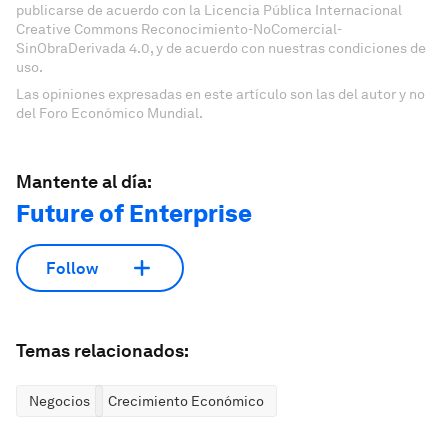
publicarse de acuerdo con la Licencia Pública Internacional
Creative Commons Reconocimiento-NoComercial-
SinObraDerivada 4.0, y de acuerdo con nuestras condiciones de
uso.
Las opiniones expresadas en este artículo son las del autor y no
del Foro Económico Mundial.
Mantente al día:
Future of Enterprise
Follow
Temas relacionados:
Negocios
Crecimiento Económico